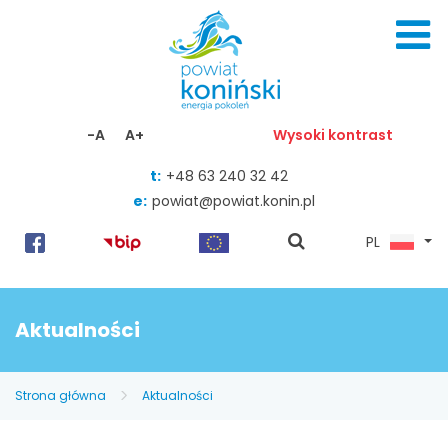
Skocz do zawartości
-A
A+
Wysoki kontrast
t:
+48 63 240 32 42
e:
powiat@powiat.konin.pl
pokaż
PL
wyszukiwarkę
Aktualności
Strona główna
Aktualności