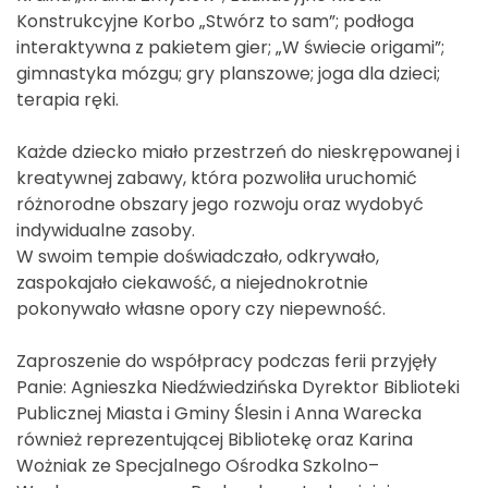
Konstrukcyjne Korbo „Stwórz to sam”; podłoga
interaktywna z pakietem gier; „W świecie origami”;
gimnastyka mózgu; gry planszowe; joga dla dzieci;
terapia ręki.
Każde dziecko miało przestrzeń do nieskrępowanej i
kreatywnej zabawy, która pozwoliła uruchomić
różnorodne obszary jego rozwoju oraz wydobyć
indywidualne zasoby.
W swoim tempie doświadczało, odkrywało,
zaspokajało ciekawość, a niejednokrotnie
pokonywało własne opory czy niepewność.
Zaproszenie do współpracy podczas ferii przyjęły
Panie: Agnieszka Niedźwiedzińska Dyrektor Biblioteki
Publicznej Miasta i Gminy Ślesin i Anna Warecka
również reprezentującej Bibliotekę oraz Karina
Wożniak ze Specjalnego Ośrodka Szkolno–