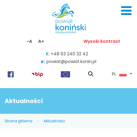
Skocz do zawartości
-A
A+
Wysoki kontrast
t:
+48 63 240 32 42
e:
powiat@powiat.konin.pl
pokaż
PL
wyszukiwarkę
Aktualności
Strona główna
Aktualności