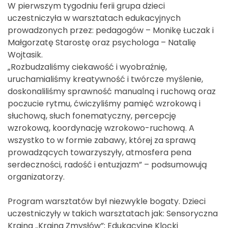
W pierwszym tygodniu ferii grupa dzieci
uczestniczyła w warsztatach edukacyjnych
prowadzonych przez: pedagogów – Monikę Łuczak i
Małgorzatę Starostę oraz psychologa – Natalię
Wojtasik.
„Rozbudzaliśmy ciekawość i wyobraźnię,
uruchamialiśmy kreatywność i twórcze myślenie,
doskonaliliśmy sprawność manualną i ruchową oraz
poczucie rytmu, ćwiczyliśmy pamięć wzrokową i
słuchową, słuch fonematyczny, percepcję
wzrokową, koordynację wzrokowo-ruchową. A
wszystko to w formie zabawy, której za sprawą
prowadzących towarzyszyły, atmosfera pena
serdeczności, radość i entuzjazm” – podsumowują
organizatorzy.
Program warsztatów był niezwykle bogaty. Dzieci
uczestniczyły w takich warsztatach jak: Sensoryczna
Kraina „Kraina Zmysłów”; Edukacyjne Klocki