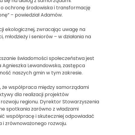
ra się na dialog z samorządami.
 o ochronę środowiska i transformację
ronę” – powiedział Adamów.
ji ekologicznej, zwracając uwagę na
 młodzieży i seniorów – w działania na
ększanie świadomości społeczeństwa jest
iła Agnieszka Lewandowska, zastępca
ość naszych gmin w tym zakresie.
ię, że współpraca między samorządami
ywy dla realizacji projektów
rozwoju regionu. Dyrektor Stowarzyszenia
ejne spotkania zarówno z władzami
eśnić współpracę i skuteczniej odpowiadać
 i zrównoważonego rozwoju.