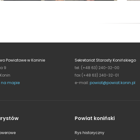
wo Powiatowe w Koninie
Sekretariat Starosty Konińskiego
ja 9
tel. (+48 63) 240-32-00
 Konin
fax (+48 63) 240-32-01
 na mapie
e-mail:
powiat@powiat.konin.pl
urystów
Powiat koniński
rowerowe
Rys historyczny