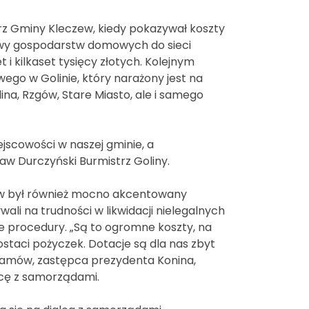
trz Gminy Kleczew, kiedy pokazywał koszty
owy gospodarstw domowych do sieci
 i kilkaset tysięcy złotych. Kolejnym
go w Golinie, który narażony jest na
ina, Rzgów, Stare Miasto, ale i samego
jscowości w naszej gminie, a
aw Durczyński Burmistrz Goliny.
dów był również mocno akcentowany
li na trudności w likwidacji nielegalnych
e procedury. „Są to ogromne koszty, na
taci pożyczek. Dotacje są dla nas zbyt
Adamów, zastępca prezydenta Konina,
cę z samorządami.