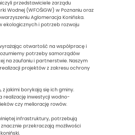
czyli przedstawiciele zarządu
rki Wodnej (WFOŚiGW) w Poznaniu oraz
warzyszeniu Aglomeracja Konińska.
ekologicznych i potrzeb rozwoju
wyrażając otwartość na współpracę i
le rozumiemy potrzeby samorządów
j na zaufaniu i partnerstwie. Naszym
alizacji projektów z zakresu ochrony
 jakimi borykają się ich gminy.
 realizację inwestycji wodno-
ieków czy meliorację rowów.
niętej infrastruktury, potrzebują
i znacznie przekraczają możliwości
koniński.