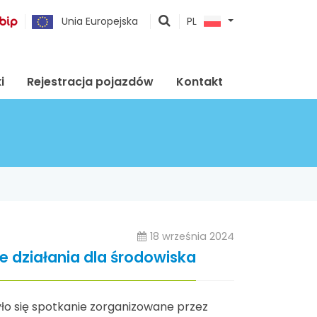
pokaż
Unia Europejska
PL
wyszukiwarkę
i
Rejestracja pojazdów
Kontakt
18 września 2024
 działania dla środowiska
o się spotkanie zorganizowane przez