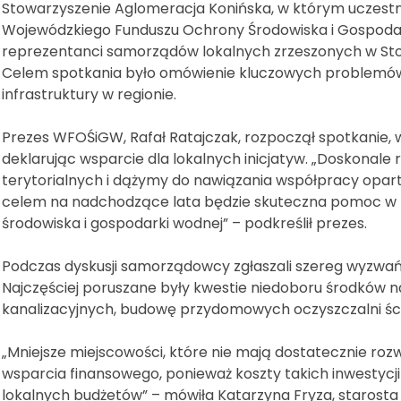
Stowarzyszenie Aglomeracja Konińska, w którym uczestni
Wojewódzkiego Funduszu Ochrony Środowiska i Gospoda
reprezentanci samorządów lokalnych zrzeszonych w Sto
Celem spotkania było omówienie kluczowych problemów 
infrastruktury w regionie.
Prezes WFOŚiGW, Rafał Ratajczak, rozpoczął spotkanie, 
deklarując wsparcie dla lokalnych inicjatyw. „Doskona
terytorialnych i dążymy do nawiązania współpracy oparte
celem na nadchodzące lata będzie skuteczna pomoc w re
środowiska i gospodarki wodnej” – podkreślił prezes.
Podczas dyskusji samorządowcy zgłaszali szereg wyzwań, z
Najczęściej poruszane były kwestie niedoboru środków na
kanalizacyjnych, budowę przydomowych oczyszczalni śc
„Mniejsze miejscowości, które nie mają dostatecznie rozwi
wsparcia finansowego, ponieważ koszty takich inwestycj
lokalnych budżetów” – mówiła Katarzyna Fryza, starosta 