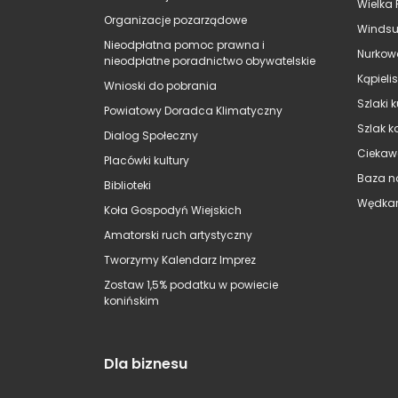
Wielka 
Organizacje pozarządowe
Windsu
Nieodpłatna pomoc prawna i
Nurkow
nieodpłatne poradnictwo obywatelskie
Kąpieli
Wnioski do pobrania
Szlaki 
Powiatowy Doradca Klimatyczny
Szlak k
Dialog Społeczny
Ciekaw
Placówki kultury
Baza n
Biblioteki
Wędkar
Koła Gospodyń Wiejskich
Amatorski ruch artystyczny
Tworzymy Kalendarz Imprez
Zostaw 1,5% podatku w powiecie
konińskim
Dla biznesu