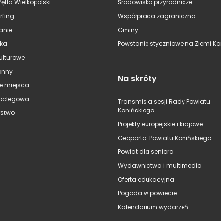
Pętla Wielkopolski
Środowisko przyrodnicze
rfing
Współpraca zagraniczna
anie
Gminy
ska
Powstanie styczniowe na Ziemi Kon
kulturowe
onny
Na skróty
e miejsca
oclegowa
Transmisja sesji Rady Powiatu
Konińskiego
stwo
Projekty europejskie i krajowe
Geoportal Powiatu Konińskiego
Powiat dla seniora
Wydawnictwa i multimedia
Oferta edukacyjna
Pogoda w powiecie
Kalendarium wydarzeń