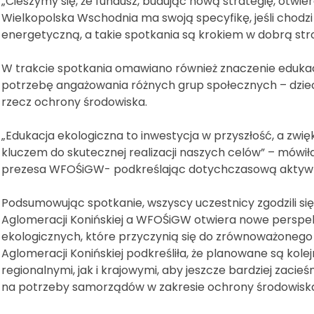
„Cieszymy się, że fundusz, budując nową strategię, otwie
Wielkopolska Wschodnia ma swoją specyfikę, jeśli chodzi
energetyczną, a takie spotkania są krokiem w dobrą st
W trakcie spotkania omawiano również znaczenie edukac
potrzebę angażowania różnych grup społecznych – dzieci,
rzecz ochrony środowiska.
„Edukacja ekologiczna to inwestycja w przyszłość, a zwi
kluczem do skutecznej realizacji naszych celów” – mów
prezesa WFOŚiGW- podkreślając dotychczasową aktywn
Podsumowując spotkanie, wszyscy uczestnicy zgodzili s
Aglomeracji Konińskiej a WFOŚiGW otwiera nowe perspekt
ekologicznych, które przyczynią się do zrównoważonego 
Aglomeracji Konińskiej podkreśliła, że planowane są kol
regionalnymi, jak i krajowymi, aby jeszcze bardziej zaci
na potrzeby samorządów w zakresie ochrony środowiska