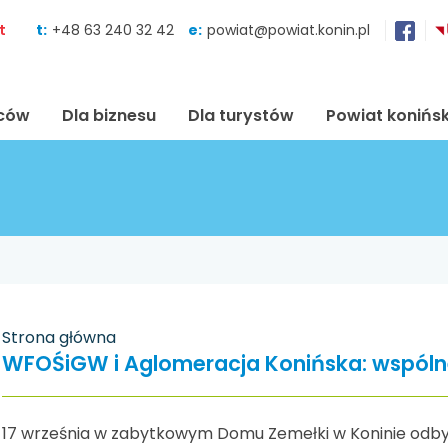
Skocz do zawartości
t
t:
+48 63 240 32 42
e:
powiat@powiat.konin.pl
ńców
Dla biznesu
Dla turystów
Powiat konińsk
Strona główna
WFOŚiGW i Aglomeracja Konińska: wspólne
17 września w zabytkowym Domu Zemełki w Koninie odbył