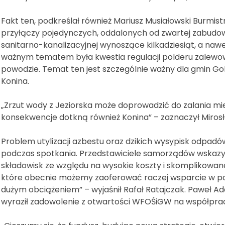
Fakt ten, podkreślał również Mariusz Musiałowski Burmis
przyłączy pojedynczych, oddalonych od zwartej zabud
sanitarno-kanalizacyjnej wynoszące kilkadziesiąt, a nawet
ważnym tematem była kwestia regulacji polderu zalewowe
powodzie. Temat ten jest szczególnie ważny dla gmin Gol
Konina.
„Zrzut wody z Jeziorska może doprowadzić do zalania mie
konsekwencje dotkną również Konina” – zaznaczył Mirosł
Problem utylizacji azbestu oraz dzikich wysypisk odpa
podczas spotkania. Przedstawiciele samorządów wskazywa
składowisk ze względu na wysokie koszty i skomplikowan
które obecnie możemy zaoferować raczej wsparcie w pos
dużym obciążeniem” – wyjaśnił Rafał Ratajczak. Paweł 
wyraził zadowolenie z otwartości WFOŚiGW na współpra