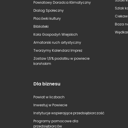
Szlaki 
Powiatowy Doradca Klimatyczny
Szlak k
Dialog Społeczny
Ciekaw
Placówki kultury
Baza n
Biblioteki
Wędkar
Koła Gospodyń Wiejskich
Amatorski ruch artystyczny
Tworzymy Kalendarz Imprez
Zostaw 1,5% podatku w powiecie
konińskim
Dla biznesu
Powiat w liczbach
Inwestuj w Powiecie
Instytucje wspierające przedsiębiorczość
Programy pomocowe dla
przedsiębiorców