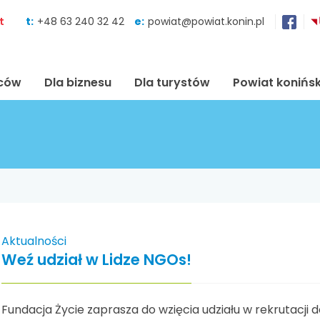
Skocz do zawartości
t
t:
+48 63 240 32 42
e:
powiat@powiat.konin.pl
ńców
Dla biznesu
Dla turystów
Powiat konińsk
Aktualności
Weź udział w Lidze NGOs!
Fundacja Życie zaprasza do wzięcia udziału w rekrutacj