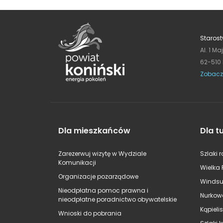
Starost
Al. 1 Ma
62-510
Zobacz
Dla mieszkańców
Dla t
Zarezerwuj wizytę w Wydziale
Szlaki 
Komunikacji
Wielka 
Organizacje pozarządowe
Windsu
Nieodpłatna pomoc prawna i
Nurkow
nieodpłatne poradnictwo obywatelskie
Kąpieli
Wnioski do pobrania