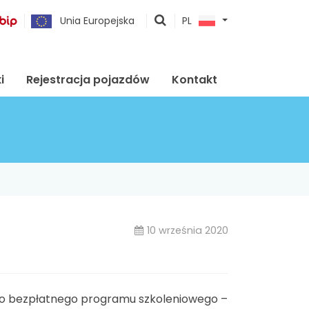
pokaż
Unia Europejska
PL
wyszukiwarkę
i
Rejestracja pojazdów
Kontakt
10 września 2020
i do bezpłatnego programu szkoleniowego –