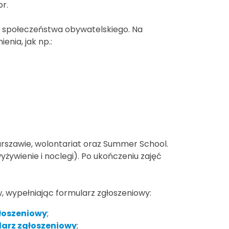
br.
w społeczeństwa obywatelskiego. Na
nia, jak np.:
zawie, wolontariat oraz Summer School.
yżywienie i noclegi). Po ukończeniu zajęć
 wypełniając formularz zgłoszeniowy:
łoszeniowy
;
larz zgłoszeniowy
;