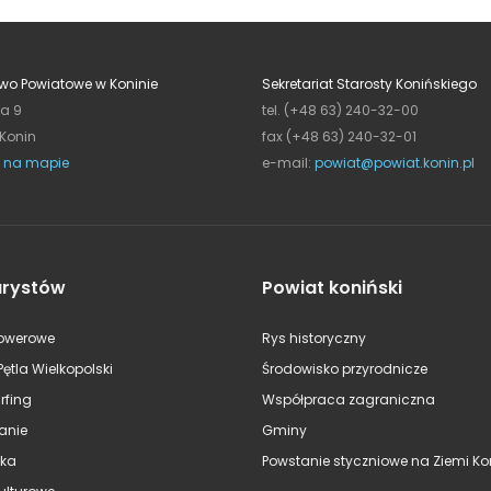
wo Powiatowe w Koninie
Sekretariat Starosty Konińskiego
ja 9
tel. (+48 63) 240-32-00
 Konin
fax (+48 63) 240-32-01
 na mapie
e-mail:
powiat@powiat.konin.pl
urystów
Powiat koniński
rowerowe
Rys historyczny
Pętla Wielkopolski
Środowisko przyrodnicze
rfing
Współpraca zagraniczna
anie
Gminy
ska
Powstanie styczniowe na Ziemi Kon