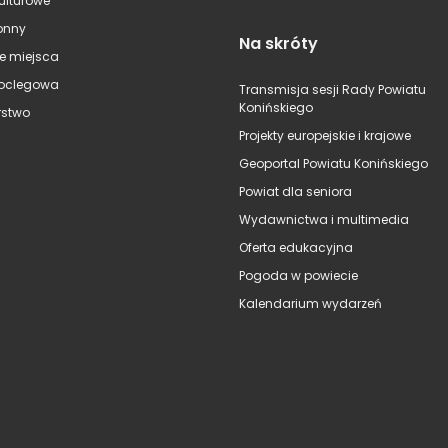
kulturowe
onny
Na skróty
e miejsca
oclegowa
Transmisja sesji Rady Powiatu
Konińskiego
stwo
Projekty europejskie i krajowe
Geoportal Powiatu Konińskiego
Powiat dla seniora
Wydawnictwa i multimedia
Oferta edukacyjna
Pogoda w powiecie
Kalendarium wydarzeń