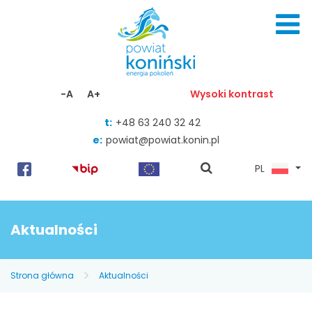
Skocz do zawartości
-A
A+
Wysoki kontrast
t:
+48 63 240 32 42
e:
powiat@powiat.konin.pl
pokaż
PL
wyszukiwarkę
Aktualności
Strona główna
Aktualności