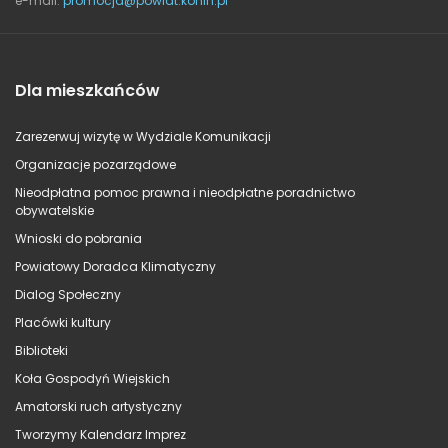
e-mail:
promocja@powiat.konin.pl
Dla mieszkańców
Zarezerwuj wizytę w Wydziale Komunikacji
Organizacje pozarządowe
Nieodpłatna pomoc prawna i nieodpłatne poradnictwo
obywatelskie
Wnioski do pobrania
Powiatowy Doradca Klimatyczny
Dialog Społeczny
Placówki kultury
Biblioteki
Koła Gospodyń Wiejskich
Amatorski ruch artystyczny
Tworzymy Kalendarz Imprez