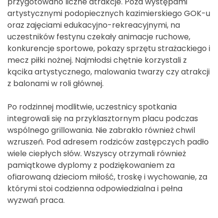
przygotowano liczne atrakcje. Poza występami
artystycznymi podopiecznych kazimierskiego GOK-u
oraz zajęciami edukacyjno-rekreacyjnymi, na
uczestników festynu czekały animacje ruchowe,
konkurencje sportowe, pokazy sprzętu strażackiego i
mecz piłki nożnej. Najmłodsi chętnie korzystali z
kącika artystycznego, malowania twarzy czy atrakcji
z balonami w roli głównej.
Po rodzinnej modlitwie, uczestnicy spotkania
integrowali się na przyklasztornym placu podczas
wspólnego grillowania. Nie zabrakło również chwil
wzruszeń. Pod adresem rodziców zastępczych padło
wiele ciepłych słów. Wszyscy otrzymali również
pamiątkowe dyplomy z podziękowaniem za
ofiarowaną dzieciom miłość, troskę i wychowanie, za
którymi stoi codzienna odpowiedzialna i pełna
wyzwań praca.