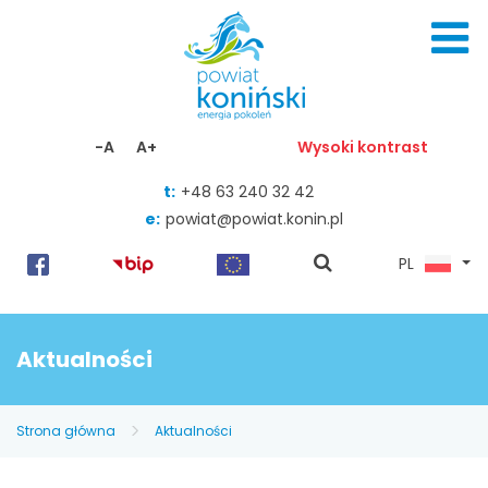
Skocz do zawartości
-A
A+
Wysoki kontrast
t:
+48 63 240 32 42
e:
powiat@powiat.konin.pl
pokaż
PL
wyszukiwarkę
Aktualności
Strona główna
Aktualności