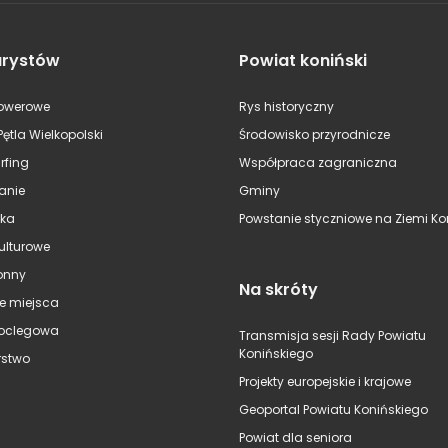
urystów
Powiat koniński
rowerowe
Rys historyczny
Pętla Wielkopolski
Środowisko przyrodnicze
rfing
Współpraca zagraniczna
anie
Gminy
ska
Powstanie styczniowe na Ziemi Kon
kulturowe
onny
Na skróty
e miejsca
oclegowa
Transmisja sesji Rady Powiatu
Konińskiego
stwo
Projekty europejskie i krajowe
Geoportal Powiatu Konińskiego
Powiat dla seniora