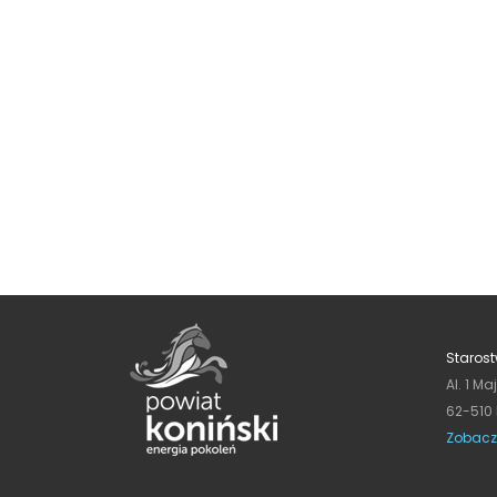
Starost
Al. 1 Ma
62-510
Zobacz