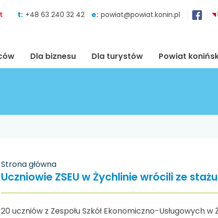
Skocz do zawartości
t
t:
+48 63 240 32 42
e:
powiat@powiat.konin.pl
ńców
Dla biznesu
Dla turystów
Powiat konińsk
Strona główna
Uczniowie ZSEU w Żychlinie wrócili ze stażu
20 uczniów z Zespołu Szkół Ekonomiczno-Usługowych w Ży