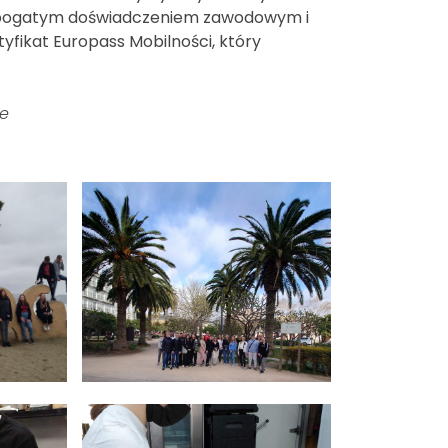
e bogatym doświadczeniem zawodowym i
yfikat Europass Mobilności, który
ie