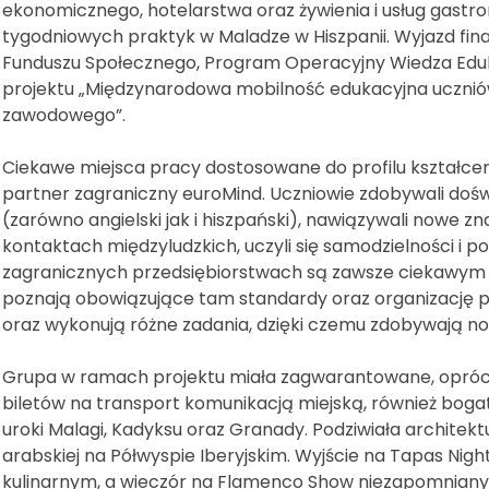
ekonomicznego, hotelarstwa oraz żywienia i usług gastro
tygodniowych praktyk w Maladze w Hiszpanii. Wyjazd fi
Funduszu Społecznego, Program Operacyjny Wiedza Ed
projektu „Międzynarodowa mobilność edukacyjna uczniów
zawodowego”.
Ciekawe miejsca pracy dostosowane do profilu kształce
partner zagraniczny euroMind. Uczniowie zdobywali doświ
(zarówno angielski jak i hiszpański), nawiązywali nowe z
kontaktach międzyludzkich, uczyli się samodzielności i podz
zagranicznych przedsiębiorstwach są zawsze ciekawym
poznają obowiązujące tam standardy oraz organizację p
oraz wykonują różne zadania, dzięki czemu zdobywają no
Grupa w ramach projektu miała zagwarantowane, opróc
biletów na transport komunikacją miejską, również boga
uroki Malagi, Kadyksu oraz Granady. Podziwiała architektu
arabskiej na Półwyspie Iberyjskim. Wyjście na Tapas Nigh
kulinarnym, a wieczór na Flamenco Show niezapomnian