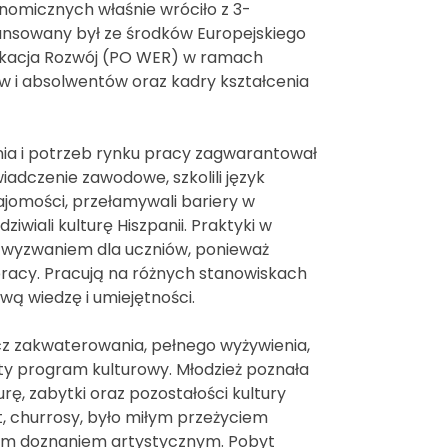
nomicznych właśnie wróciło z 3-
nansowany był ze środków Europejskiego
ukacja Rozwój (PO WER) w ramach
 i absolwentów oraz kadry kształcenia
nia i potrzeb rynku pracy zagwarantował
adczenie zawodowe, szkolili język
najomości, przełamywali bariery w
iwiali kulturę Hiszpanii. Praktyki w
 wyzwaniem dla uczniów, ponieważ
racy. Pracują na różnych stanowiskach
wą wiedzę i umiejętności.
z zakwaterowania, pełnego wyżywienia,
ty program kulturowy. Młodzież poznała
rę, zabytki oraz pozostałości kultury
t, churrosy, było miłym przeżyciem
ym doznaniem artystycznym. Pobyt