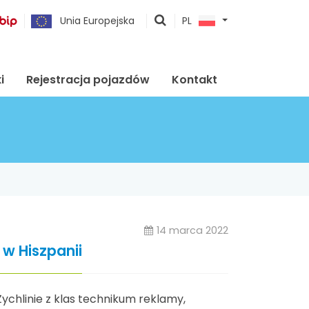
pokaż
Unia Europejska
PL
wyszukiwarkę
i
Rejestracja pojazdów
Kontakt
14 marca 2022
 w Hiszpanii
chlinie z klas technikum reklamy,