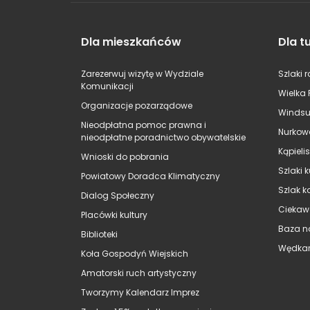
Dla mieszkańców
Dla t
Zarezerwuj wizytę w Wydziale
Szlaki 
Komunikacji
Wielka 
Organizacje pozarządowe
Windsu
Nieodpłatna pomoc prawna i
Nurkow
nieodpłatne poradnictwo obywatelskie
Kąpieli
Wnioski do pobrania
Szlaki 
Powiatowy Doradca Klimatyczny
Szlak k
Dialog Społeczny
Ciekaw
Placówki kultury
Baza n
Biblioteki
Wędkar
Koła Gospodyń Wiejskich
Amatorski ruch artystyczny
Tworzymy Kalendarz Imprez