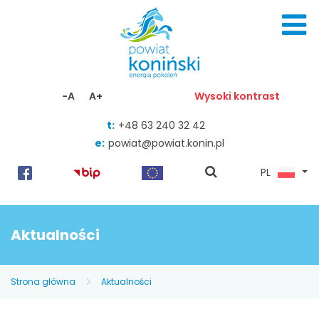
Skocz do zawartości
-A
A+
Wysoki kontrast
t:
+48 63 240 32 42
e:
powiat@powiat.konin.pl
pokaż
PL
wyszukiwarkę
Aktualności
Strona główna
Aktualności