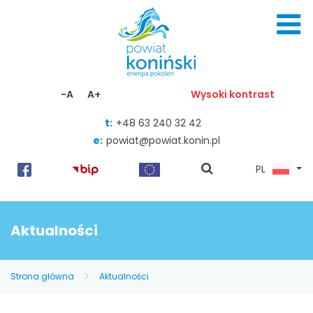
Skocz do zawartości
-A
A+
Wysoki kontrast
t:
+48 63 240 32 42
e:
powiat@powiat.konin.pl
pokaż
PL
wyszukiwarkę
Aktualności
Strona główna
Aktualności