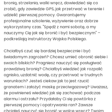
bronią, strzelania, walki wręcz, dowiedzieć się co
zrobić, gdy zawiedzie GPS, jak przetrwać w terenie i
udzielić pierwszej pomocy. Gwarantujemy
profesjonalne szkolenie, wyżywienie oraz dobrze
wykorzystany czas. "Spędź z nami sobotę, a my
nauczymy Cię jak się bronić i być bezpiecznym" –
podkreślają instruktorzy Wojska Polskiego.
Chciałbyś czuć się bardziej bezpiecznie i być
świadomym zagrożeń? Chcesz umieć obronić siebie i
swoich bliskich? Pragniesz nauczyć się posługiwać
prawdziwą bronią? Chciałbyś wiedzieć jak rozpalić
ognisko, uzdatnić wodę, czy przetrwać w trudnych
warunkach? Jesteś ciekaw jak to jest rzucić
granatem i założyć maskę przeciwgazową? Uważasz,
że powinieneś wiedzieć jak się zachować podczas
alarmu i ostrzału? Przydałaby Ci się powtórka z
pierwszej pomocy i opatrywania ran? Zawsze
chciałeś nauczyć się bronić w walce wręcz? Twoim