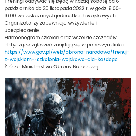
Treningi odbywać się będą w każdą sobotę od 8
października do 26 listopada 2022 r. w godz. 8.00-
16.00 we wskazanych jednostkach wojskowych.
Organizatorzy zapewniają wyżywienie i
ubezpieczenie.
Harmonogram szkoleń oraz wszelkie szczegóły
dotyczące zgłoszeń znajdują się w poniższym linku:
https://www.gov.pl/web/obrona-narodowa/trenuj-
z-wojskiem--szkolenia-wojskowe-dla-kazdego
Źródło: Ministerstwo Obrony Narodowej