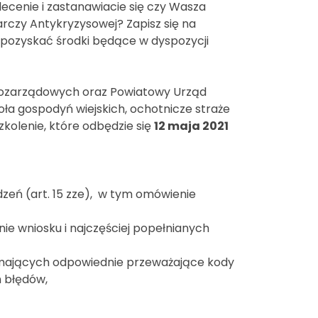
ecenie i zastanawiacie się czy Wasza
arczy Antykryzysowej? Zapisz się na
ę pozyskać środki będące w dyspozycji
Pozarządowych oraz Powiatowy Urząd
oła gospodyń wiejskich, ochotnicze straże
kolenie, które odbędzie się
12 maja 2021
dzeń (art. 15 zze), w tym omówienie
ie wniosku i najczęściej popełnianych
w mających odpowiednie przeważające kody
h błędów,