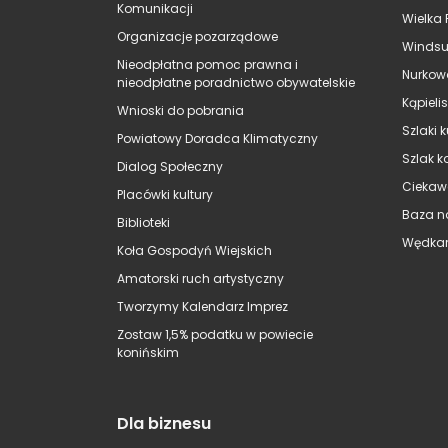
Komunikacji
Wielka 
Organizacje pozarządowe
Windsu
Nieodpłatna pomoc prawna i
Nurkow
nieodpłatne poradnictwo obywatelskie
Kąpieli
Wnioski do pobrania
Szlaki 
Powiatowy Doradca Klimatyczny
Szlak k
Dialog Społeczny
Ciekaw
Placówki kultury
Baza n
Biblioteki
Wędkar
Koła Gospodyń Wiejskich
Amatorski ruch artystyczny
Tworzymy Kalendarz Imprez
Zostaw 1,5% podatku w powiecie
konińskim
Dla biznesu