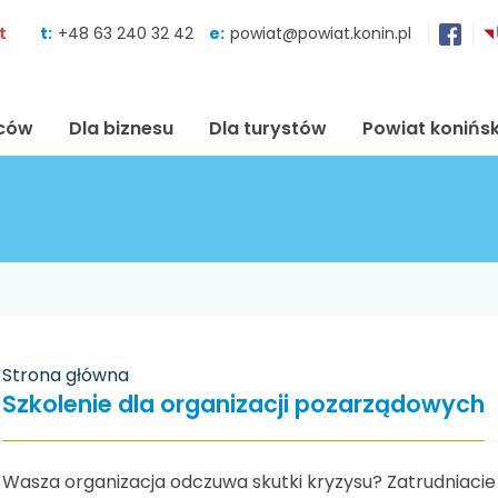
Skocz do zawartości
t
t:
+48 63 240 32 42
e:
powiat@powiat.konin.pl
ńców
Dla biznesu
Dla turystów
Powiat konińsk
Strona główna
Szkolenie dla organizacji pozarządowych
Wasza organizacja odczuwa skutki kryzysu? Zatrudniac