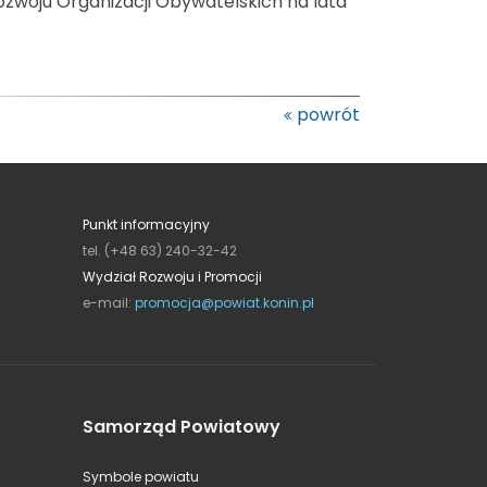
woju Organizacji Obywatelskich na lata
powrót
Punkt informacyjny
tel. (+48 63) 240-32-42
Wydział Rozwoju i Promocji
e-mail:
promocja@powiat.konin.pl
Samorząd Powiatowy
Symbole powiatu