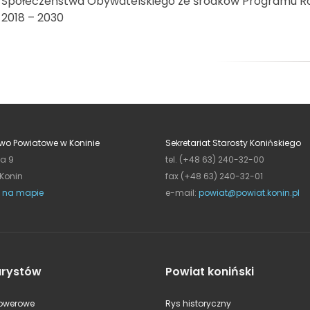
Społeczeństwa Obywatelskiego ze środków Programu Roz
2018 – 2030
wo Powiatowe w Koninie
Sekretariat Starosty Konińskiego
ja 9
tel. (+48 63) 240-32-00
 Konin
fax (+48 63) 240-32-01
 na mapie
e-mail:
powiat@powiat.konin.pl
urystów
Powiat koniński
rowerowe
Rys historyczny