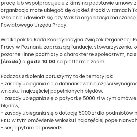
pracę lub współpracujecie z kimś na podstawie umowy zl
organizacja może ubiegać się o jakieś środki w ramach T
szkolenie i dowiedz się czy Wasza organizacja ma szans
Powiatowego Urzędu Pracy.
Wielkopolska Rada Koordynacyjna Związek Organizacji 
Pracy w Poznaniu zapraszają fundacje, stowarzyszenia, k
pożarne i inne podmioty o charakterze społecznym, na sz
(środa)
o
godz. 10.00
na platformie zoom.
Podczas szkolenia poruszymy takie tematy jak:
- zasady ubiegania się o dofinansowanie części wynagro
wniosku i najczęściej popełnianych błędów,
- zasady ubiegania się o pożyczkę 5000 zł w tym omówien
błędów,
- zasady ubiegania się o dotację 5000 zł dla podmiotó
PKD w tym omówienie wniosku i najczęściej popełnianyc
- sesja pytań i odpowiedzi.