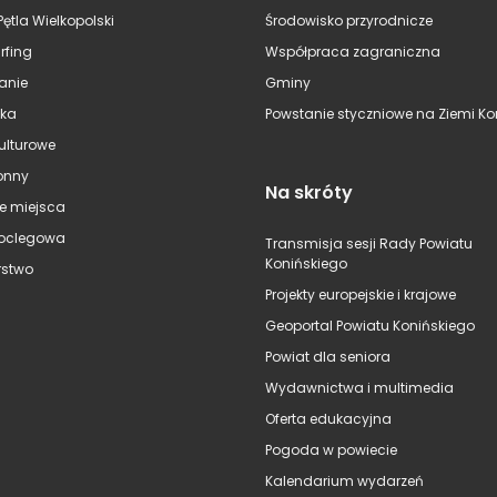
Pętla Wielkopolski
Środowisko przyrodnicze
rfing
Współpraca zagraniczna
anie
Gminy
ska
Powstanie styczniowe na Ziemi Kon
kulturowe
onny
Na skróty
e miejsca
oclegowa
Transmisja sesji Rady Powiatu
Konińskiego
stwo
Projekty europejskie i krajowe
Geoportal Powiatu Konińskiego
Powiat dla seniora
Wydawnictwa i multimedia
Oferta edukacyjna
Pogoda w powiecie
Kalendarium wydarzeń