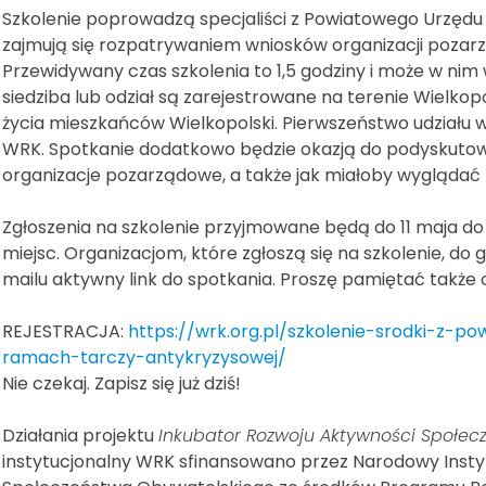
Szkolenie poprowadzą specjaliści z Powiatowego Urzędu P
zajmują się rozpatrywaniem wniosków organizacji poza
Przewidywany czas szkolenia to 1,5 godziny i może w nim w
siedziba lub odział są zarejestrowane na terenie Wielkopol
życia mieszkańców Wielkopolski. Pierwszeństwo udziału w
WRK. Spotkanie dodatkowo będzie okazją do podyskutowa
organizacje pozarządowe, a także jak miałoby wyglądać
Zgłoszenia na szkolenie przyjmowane będą do 11 maja do
miejsc. Organizacjom, które zgłoszą się na szkolenie, do
mailu aktywny link do spotkania. Proszę pamiętać także
REJESTRACJA:
https://wrk.org.pl/szkolenie-srodki-z-
ramach-tarczy-antykryzysowej/
Nie czekaj. Zapisz się już dziś!
Działania projektu
Inkubator Rozwoju Aktywności Społec
instytucjonalny WRK sfinansowano przez Narodowy Inst