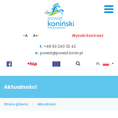
Skocz do zawartości
-A
A+
Wysoki kontrast
t:
+48 63 240 32 42
e:
powiat@powiat.konin.pl
pokaż
PL
wyszukiwarkę
Aktualności
Strona główna
Aktualności