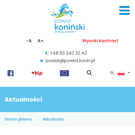
Skocz do zawartości
-A
A+
Wysoki kontrast
t:
+48 63 240 32 42
e:
powiat@powiat.konin.pl
pokaż
PL
wyszukiwarkę
Aktualności
Strona główna
Aktualności