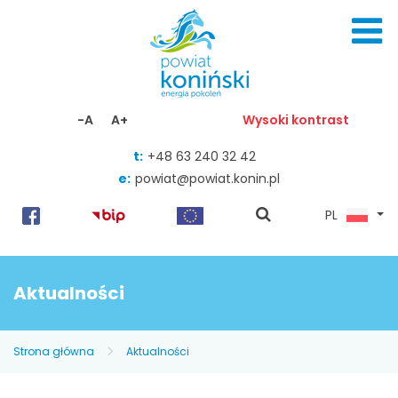
Skocz do zawartości
-A
A+
Wysoki kontrast
t:
+48 63 240 32 42
e:
powiat@powiat.konin.pl
pokaż
PL
wyszukiwarkę
Aktualności
Strona główna
Aktualności