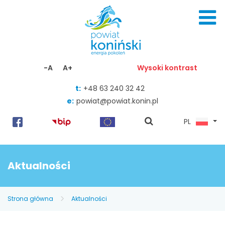
Skocz do zawartości
-A
A+
Wysoki kontrast
t:
+48 63 240 32 42
e:
powiat@powiat.konin.pl
pokaż
PL
wyszukiwarkę
Aktualności
Strona główna
Aktualności