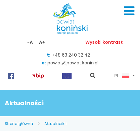
Skocz do zawartości
-A
A+
Wysoki kontrast
t:
+48 63 240 32 42
e:
powiat@powiat.konin.pl
pokaż
PL
wyszukiwarkę
Aktualności
Strona główna
Aktualności