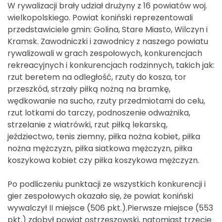
W rywalizacji brały udział drużyny z 16 powiatów woj.
wielkopolskiego. Powiat koniński reprezentowali
przedstawiciele gmin: Golina, Stare Miasto, Wilczyn i
Kramsk. Zawodniczki i zawodnicy z naszego powiatu
rywalizowali w grach zespołowych, konkurencjach
rekreacyjnych i konkurencjach rodzinnych, takich jak:
rzut beretem na odległość, rzuty do kosza, tor
przeszkód, strzały piłką nożną na bramkę,
wędkowanie na sucho, rzuty przedmiotami do celu,
rzut lotkami do tarczy, podnoszenie odważnika,
strzelanie z wiatrówki, rzut piłką lekarską,
jeździectwo, tenis ziemny, piłka nożna kobiet, piłka
nożna mężczyzn, piłka siatkowa mężczyzn, piłka
koszykowa kobiet czy piłka koszykowa mężczyzn.
Po podliczeniu punktacji ze wszystkich konkurencji i
gier zespołowych okazało się, że powiat koniński
wywalczył II miejsce (506 pkt.).Pierwsze miejsce (553
pkt.) zdobył powiat ostrzeszowski, natomiast trzecie