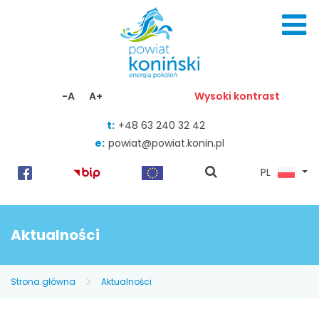
Skocz do zawartości
-A
A+
Wysoki kontrast
t:
+48 63 240 32 42
e:
powiat@powiat.konin.pl
pokaż
PL
wyszukiwarkę
Aktualności
Strona główna
Aktualności