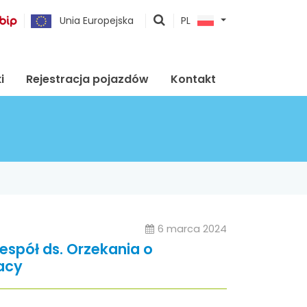
pokaż
Unia Europejska
PL
wyszukiwarkę
i
Rejestracja pojazdów
Kontakt
6 marca 2024
espół ds. Orzekania o
acy