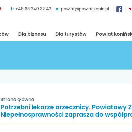
Skocz do zawartości
t
t:
+48 63 240 32 42
e:
powiat@powiat.konin.pl
ńców
Dla biznesu
Dla turystów
Powiat konińsk
Strona główna
Potrzebni lekarze orzecznicy. Powiatowy Z
Niepełnosprawności zaprasza do współpr