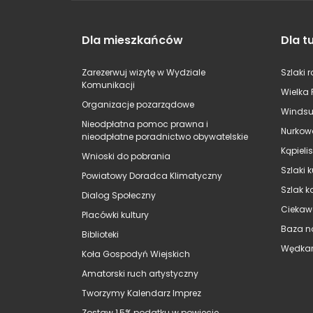
Dla mieszkańców
Dla t
Zarezerwuj wizytę w Wydziale
Szlaki 
Komunikacji
Wielka 
Organizacje pozarządowe
Windsu
Nieodpłatna pomoc prawna i
Nurkow
nieodpłatne poradnictwo obywatelskie
Kąpieli
Wnioski do pobrania
Szlaki 
Powiatowy Doradca Klimatyczny
Szlak k
Dialog Społeczny
Ciekaw
Placówki kultury
Baza n
Biblioteki
Wędkar
Koła Gospodyń Wiejskich
Amatorski ruch artystyczny
Tworzymy Kalendarz Imprez
Zostaw 1,5% podatku w powiecie