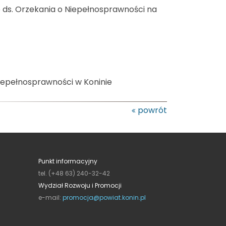
 ds. Orzekania o Niepełnosprawności na
iepełnosprawności w Koninie
powrót
Punkt informacyjny
tel. (+48 63) 240-32-42
Wydział Rozwoju i Promocji
e-mail:
promocja@powiat.konin.pl