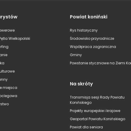
urystów
Powiat koniński
rowerowe
Rys historyczny
Pętla Wielkopolski
Środowisko przyrodnicze
rfing
Współpraca zagraniczna
anie
Gminy
ska
Powstanie styczniowe na Ziemi Kon
kulturowe
onny
Na skróty
e miejsca
oclegowa
Transmisja sesji Rady Powiatu
Konińskiego
stwo
Projekty europejskie i krajowe
Geoportal Powiatu Konińskiego
Powiat dla seniora