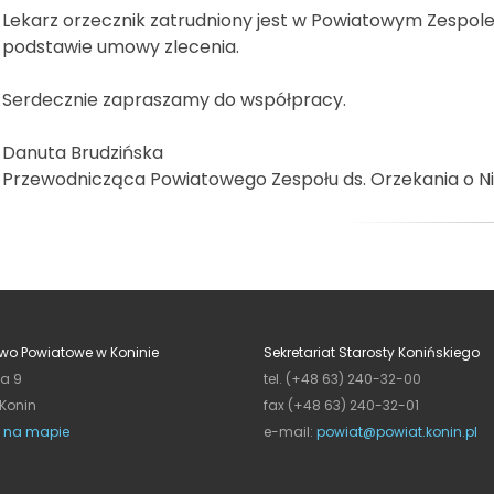
Lekarz orzecznik zatrudniony jest w Powiatowym Zespole
podstawie umowy zlecenia.
Serdecznie zapraszamy do współpracy.
Danuta Brudzińska
Przewodnicząca Powiatowego Zespołu ds. Orzekania o N
wo Powiatowe w Koninie
Sekretariat Starosty Konińskiego
ja 9
tel. (+48 63) 240-32-00
 Konin
fax (+48 63) 240-32-01
 na mapie
e-mail:
powiat@powiat.konin.pl