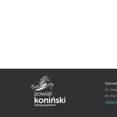
Starost
Al. 1 Ma
62-510
Zobacz