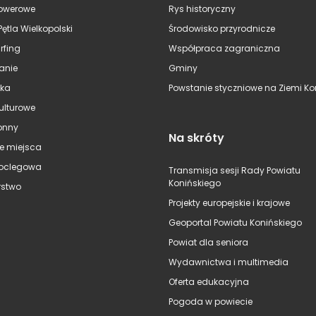
rowerowe
Rys historyczny
Pętla Wielkopolski
Środowisko przyrodnicze
rfing
Współpraca zagraniczna
anie
Gminy
ska
Powstanie styczniowe na Ziemi Kon
kulturowe
onny
Na skróty
e miejsca
oclegowa
Transmisja sesji Rady Powiatu
Konińskiego
stwo
Projekty europejskie i krajowe
Geoportal Powiatu Konińskiego
Powiat dla seniora
Wydawnictwa i multimedia
Oferta edukacyjna
Pogoda w powiecie