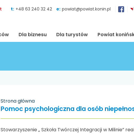
Skocz do zawartości
t
t:
+48 63 240 32 42
e:
powiat@powiat.konin.pl
ńców
Dla biznesu
Dla turystów
Powiat konińsk
Strona główna
Pomoc psychologiczna dla osób niepełn
Stowarzyszenie „ Szkoła Twórczej Integracji w Milinie” re