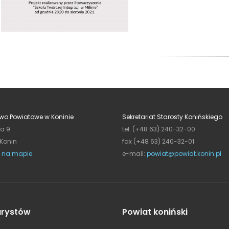
wo Powiatowe w Koninie
Sekretariat Starosty Konińskiego
ja 9
tel. (+48 63) 240-32-00
 Konin
fax (+48 63) 240-32-01
 na mapie
e-mail:
powiat@powiat.konin.pl
urystów
Powiat koniński