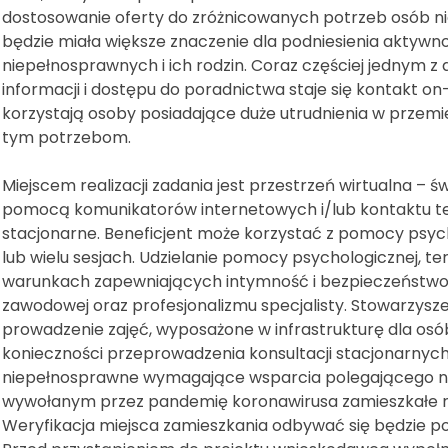
dostosowanie oferty do zróżnicowanych potrzeb osób ni
będzie miała większe znaczenie dla podniesienia aktywn
niepełnosprawnych i ich rodzin. Coraz częściej jednym 
informacji i dostępu do poradnictwa staje się kontakt on-
korzystają osoby posiadające duże utrudnienia w przemi
tym potrzebom.
Miejscem realizacji zadania jest przestrzeń wirtualna – 
pomocą komunikatorów internetowych i/lub kontaktu te
stacjonarne. Beneficjent może korzystać z pomocy psych
lub wielu sesjach. Udzielanie pomocy psychologicznej, t
warunkach zapewniających intymność i bezpieczeństwo, 
zawodowej oraz profesjonalizmu specjalisty. Stowarzysz
prowadzenie zajęć, wyposażone w infrastrukturę dla o
konieczności przeprowadzenia konsultacji stacjonarny
niepełnosprawne wymagające wsparcia polegającego n
wywołanym przez pandemię koronawirusa zamieszkałe na
Weryfikacja miejsca zamieszkania odbywać się będzie po