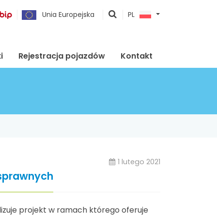
pokaż
Unia Europejska
PL
wyszukiwarkę
i
Rejestracja pojazdów
Kontakt
1 lutego 2021
osprawnych
alizuje projekt w ramach którego oferuje