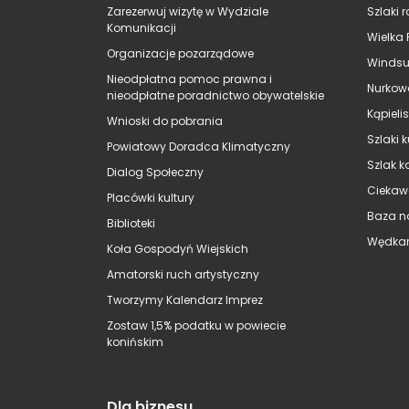
Zarezerwuj wizytę w Wydziale
Szlaki 
Komunikacji
Wielka 
Organizacje pozarządowe
Windsu
Nieodpłatna pomoc prawna i
Nurkow
nieodpłatne poradnictwo obywatelskie
Kąpieli
Wnioski do pobrania
Szlaki 
Powiatowy Doradca Klimatyczny
Szlak k
Dialog Społeczny
Ciekaw
Placówki kultury
Baza n
Biblioteki
Wędkar
Koła Gospodyń Wiejskich
Amatorski ruch artystyczny
Tworzymy Kalendarz Imprez
Zostaw 1,5% podatku w powiecie
konińskim
Dla biznesu