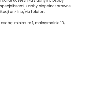
 kartę uczestnika z danymi. Osoby
specjalistami. Osoby niepełnosprawne
cji on-line/via telefon.
 1 osobę: minimum 1, maksymalnie 10,