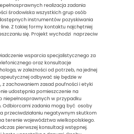
epełnosprawnych realizacja zadania
ości środowiska wszystkich grup osób
z dostępnych instrumentów pozyskiwania
line. Z takiej formy kontaktu najchętniej
eszczaniu się. Projekt wychodzi naprzeciw
świadczenie wsparcia specjalistycznego za
lefonicznego oraz konsultacje
ologa, w zależności od potrzeb, na jednej
erapeutycznej odbywać się będzie w
z zachowaniem zasad poufności i etyki
enie udostępnia pomieszczenie na
sób niepełnosprawnych w przypadku
ch. Odbiorcami zadania mogą być osoby
a przeciwdziałaniu negatywnym skutkom
 terenie województwa wielkopolskiego.
dczas pierwszej konsultacji wstępnej.