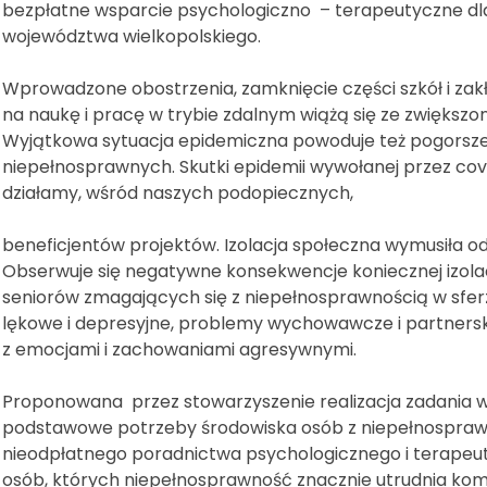
bezpłatne wsparcie psychologiczno – terapeutyczne dl
województwa wielkopolskiego.
Wprowadzone obostrzenia, zamknięcie części szkół i zak
na naukę i pracę w trybie zdalnym wiążą się ze zwiększo
Wyjątkowa sytuacja epidemiczna powoduje też pogorsze
niepełnosprawnych. Skutki epidemii wywołanej przez cov
działamy, wśród naszych podopiecznych,
beneficjentów projektów. Izolacja społeczna wymusiła od
Obserwuje się negatywne konsekwencje koniecznej izolacji
seniorów zmagających się z niepełnosprawnością w sferz
lękowe i depresyjne, problemy wychowawcze i partnersk
z emocjami i zachowaniami agresywnymi.
Proponowana przez stowarzyszenie realizacja zadania w
podstawowe potrzeby środowiska osób z niepełnosprawno
nieodpłatnego poradnictwa psychologicznego i terapeu
osób, których niepełnosprawność znacznie utrudnia kom