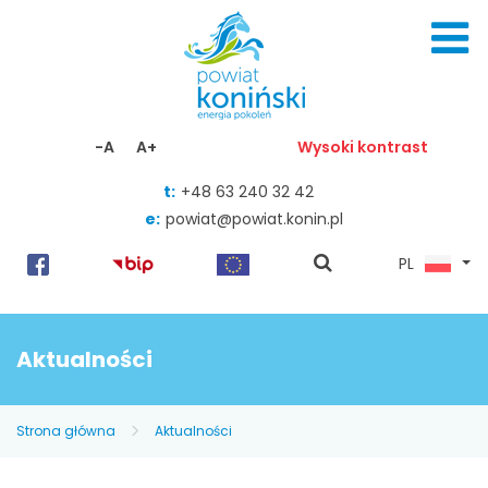
Skocz do zawartości
-A
A+
Wysoki kontrast
t:
+48 63 240 32 42
e:
powiat@powiat.konin.pl
pokaż
PL
wyszukiwarkę
Aktualności
Strona główna
Aktualności