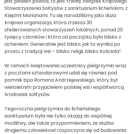
jest pewien powód, to jest trwały związek Krajowego
Stowarzyszenia Sołtysów z sanktuarium licheńskim, z
Księżmi Marianami. Tu się narodziliśmy jako duża
krajowa organizacja, która zrzesza 30
sfederowanych stowarzyszeń lokalnych, ponad 20
tysięcy członków i która od początku była blisko z
Licheniem. Generalnie jest blisko, jak to wynika po
prostu z tradycji wsi – blisko religii, blisko Kościoła”.
W ramach świętowania uczestnicy pielgrzymki wraz
z pocztami sztandarowymi udali się również pod
pomnik bpa Romana Andrzejewskiego, który był
wieloletnim przyjacielem polskiej wsi i współtwórcą
środowisk sołtysów.
Tegoroczna pielgrzymka do licheńskiego
sanktuarium była nie tylko okazją do wspólnej
modlitwy, ale także przypomnieniem, że służba
drugiemu człowiekowi rozpoczyna się od budowania