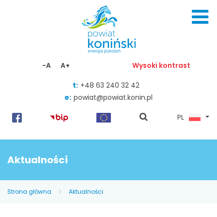
Skocz do zawartości
-A
A+
Wysoki kontrast
t:
+48 63 240 32 42
e:
powiat@powiat.konin.pl
pokaż
PL
wyszukiwarkę
Aktualności
Strona główna
Aktualności