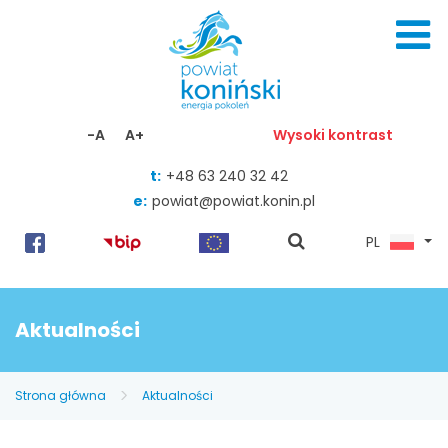
Skocz do zawartości
-A
A+
Wysoki kontrast
t:
+48 63 240 32 42
e:
powiat@powiat.konin.pl
pokaż
PL
wyszukiwarkę
Aktualności
Strona główna
Aktualności