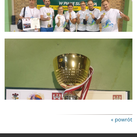
powrót