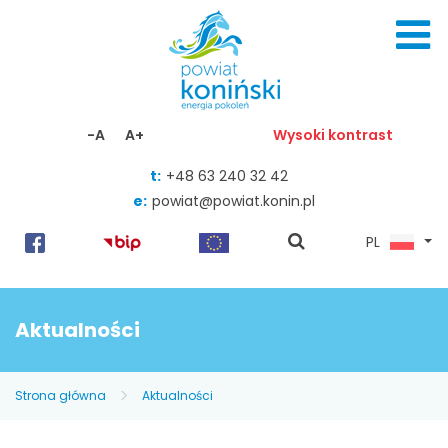
Skocz do zawartości
-A
A+
Wysoki kontrast
t:
+48 63 240 32 42
e:
powiat@powiat.konin.pl
pokaż
PL
wyszukiwarkę
Aktualności
Strona główna
Aktualności