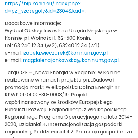
https://bip.konin.eu/index.php?
d=pz_szczegoly&id=2304&kad=
.
Dodatkowe informacje:
Wydział Obsługi Inwestora Urzędu Miejskiego w
Koninie, pl. Wolności 1, 62-500 Konin,
tel.: 63 240 12 34 (w.2), 63240 12 34 (w.1)
e-mail:
izabela.wieczorek@konin.um.gov.pl
,
e-mail:
magdalena.jankowska@konin.um.gov.pl
.
Targi OZE – „Nowa Energia w Regionie” w Koninie
realizowane w ramach projektu pn. „Budowa i
promocja marki: Wielkopolska Dolina Energii” nr
RPWP.01.04.02-30-0003/19. Projekt
współfinansowany ze środków Europejskiego
Funduszu Rozwoju Regionalnego, z Wielkopolskiego
Regionalnego Programu Operacyjnego na lata 2014-
2020, Działania1.4. Internacjonalizacja gospodarki
regionalnej, Poddziałania1.4.2. Promocja gospodarcza