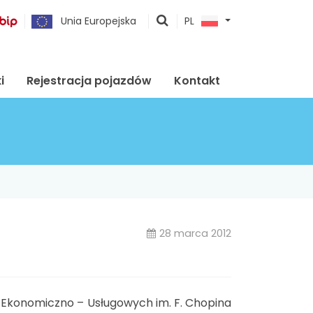
pokaż
Unia Europejska
PL
wyszukiwarkę
i
Rejestracja pojazdów
Kontakt
28 marca 2012
 Ekonomiczno – Usługowych im. F. Chopina