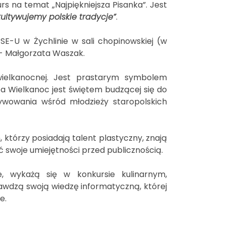
rs na temat „Najpiękniejsza Pisanka”. Jest
kultywujemy polskie tradycje”
.
SE-U w Żychlinie w sali chopinowskiej (w
 - Małgorzata Waszak.
 wielkanocnej. Jest prastarym symbolem
 a Wielkanoc jest świętem budzącej się do
ltywowania wśród młodzieży staropolskich
 którzy posiadają talent plastyczny, znają
 swoje umiejętności przed publicznością.
e, wykażą się w konkursie kulinarnym,
awdzą swoją wiedzę informatyczną, której
e.