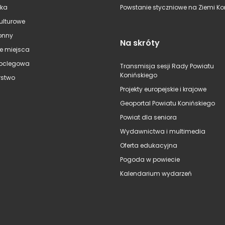
ska
Powstanie styczniowe na Ziemi Kon
kulturowe
onny
Na skróty
e miejsca
oclegowa
Transmisja sesji Rady Powiatu
Konińskiego
stwo
Projekty europejskie i krajowe
Geoportal Powiatu Konińskiego
Powiat dla seniora
Wydawnictwa i multimedia
Oferta edukacyjna
Pogoda w powiecie
Kalendarium wydarzeń