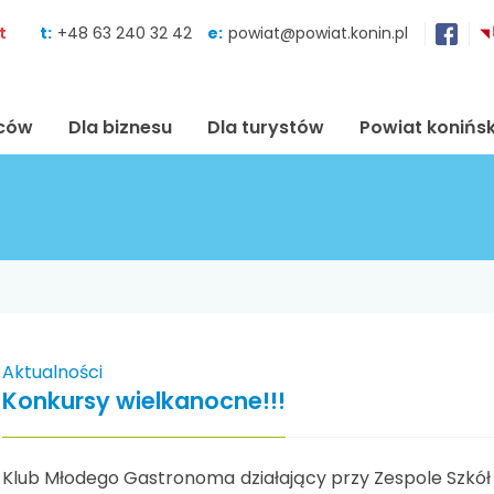
Skocz do zawartości
t
t:
+48 63 240 32 42
e:
powiat@powiat.konin.pl
ńców
Dla biznesu
Dla turystów
Powiat konińsk
Aktualności
Konkursy wielkanocne!!!
Klub Młodego Gastronoma działający przy Zespole Szkół