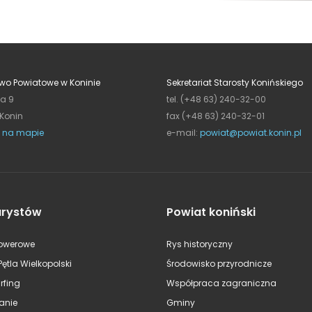
wo Powiatowe w Koninie
Sekretariat Starosty Konińskiego
ja 9
tel. (+48 63) 240-32-00
 Konin
fax (+48 63) 240-32-01
 na mapie
e-mail:
powiat@powiat.konin.pl
urystów
Powiat koniński
rowerowe
Rys historyczny
Pętla Wielkopolski
Środowisko przyrodnicze
rfing
Współpraca zagraniczna
anie
Gminy