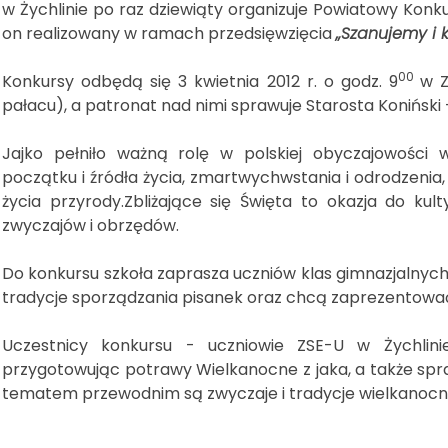
w Żychlinie po raz dziewiąty organizuje Powiatowy Konku
on realizowany w ramach przedsięwzięcia
„Szanujemy i 
00
Konkursy odbędą się 3 kwietnia 2012 r. o godz. 9
w Z
pałacu), a patronat nad nimi sprawuje Starosta Koniński
Jajko pełniło ważną rolę w polskiej obyczajowości
początku i źródła życia, zmartwychwstania i odrodzenia,
życia przyrody.Zbliżające się Święta to okazja do ku
zwyczajów i obrzędów.
Do konkursu szkoła zaprasza uczniów klas gimnazjalnych,
tradycje sporządzania pisanek oraz chcą zaprezentować
Uczestnicy konkursu - uczniowie ZSE-U w Żychlini
przygotowując potrawy Wielkanocne z jaka, a także spr
tematem przewodnim są zwyczaje i tradycje wielkanocn