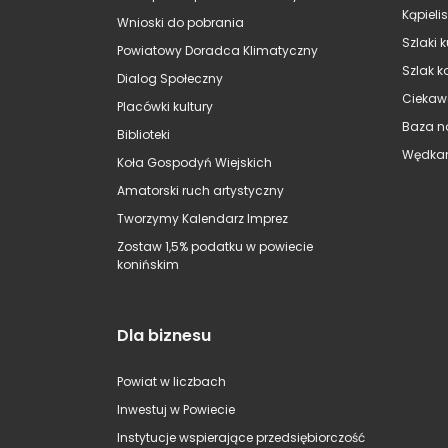
Kąpieli
Wnioski do pobrania
Szlaki 
Powiatowy Doradca Klimatyczny
Szlak k
Dialog Społeczny
Ciekaw
Placówki kultury
Baza n
Biblioteki
Wędkar
Koła Gospodyń Wiejskich
Amatorski ruch artystyczny
Tworzymy Kalendarz Imprez
Zostaw 1,5% podatku w powiecie
konińskim
Dla biznesu
Powiat w liczbach
Inwestuj w Powiecie
Instytucje wspierające przedsiębiorczość