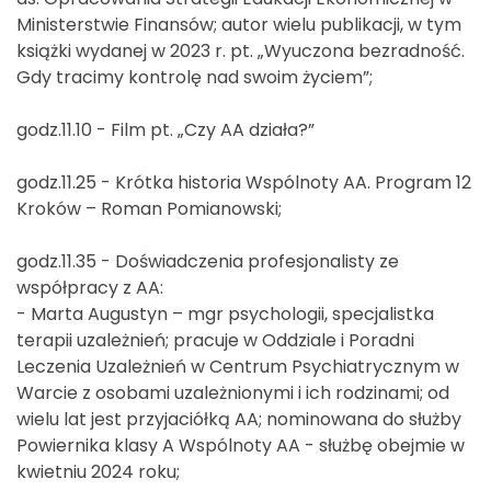
Ministerstwie Finansów; autor wielu publikacji, w tym
książki wydanej w 2023 r. pt. „Wyuczona bezradność.
Gdy tracimy kontrolę nad swoim życiem”;
godz.11.10 - Film pt. „Czy AA działa?”
godz.11.25 - Krótka historia Wspólnoty AA. Program 12
Kroków – Roman Pomianowski;
godz.11.35 - Doświadczenia profesjonalisty ze
współpracy z AA:
- Marta Augustyn – mgr psychologii, specjalistka
terapii uzależnień; pracuje w Oddziale i Poradni
Leczenia Uzależnień w Centrum Psychiatrycznym w
Warcie z osobami uzależnionymi i ich rodzinami; od
wielu lat jest przyjaciółką AA; nominowana do służby
Powiernika klasy A Wspólnoty AA - służbę obejmie w
kwietniu 2024 roku;