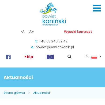
Skocz do zawartości
-A
A+
Wysoki kontrast
t:
+48 63 240 32 42
e:
powiat@powiat.konin.pl
pokaż
PL
wyszukiwarkę
Aktualności
Strona główna
Aktualności