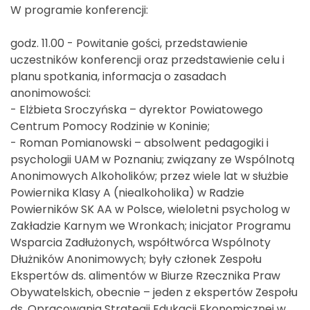
W programie konferencji:
godz. 11.00 - Powitanie gości, przedstawienie
uczestników konferencji oraz przedstawienie celu i
planu spotkania, informacja o zasadach
anonimowości:
- Elżbieta Sroczyńska – dyrektor Powiatowego
Centrum Pomocy Rodzinie w Koninie;
- Roman Pomianowski – absolwent pedagogiki i
psychologii UAM w Poznaniu; związany ze Wspólnotą
Anonimowych Alkoholików; przez wiele lat w służbie
Powiernika Klasy A (niealkoholika) w Radzie
Powierników SK AA w Polsce, wieloletni psycholog w
Zakładzie Karnym we Wronkach; inicjator Programu
Wsparcia Zadłużonych, współtwórca Wspólnoty
Dłużników Anonimowych; były członek Zespołu
Ekspertów ds. alimentów w Biurze Rzecznika Praw
Obywatelskich, obecnie – jeden z ekspertów Zespołu
ds. Opracowania Strategii Edukacji Ekonomicznej w