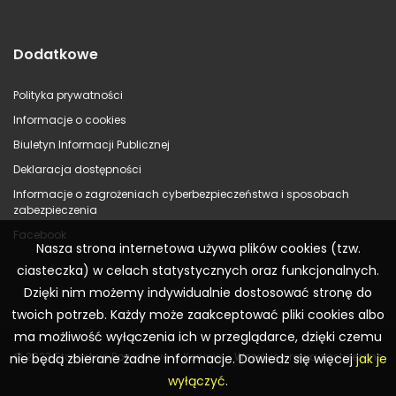
Dodatkowe
Polityka prywatności
Informacje o cookies
Biuletyn Informacji Publicznej
Deklaracja dostępności
Informacje o zagrożeniach cyberbezpieczeństwa i sposobach
zabezpieczenia
Facebook
Nasza strona internetowa używa plików cookies (tzw.
ciasteczka) w celach statystycznych oraz funkcjonalnych.
Dzięki nim możemy indywidualnie dostosować stronę do
twoich potrzeb. Każdy może zaakceptować pliki cookies albo
ma możliwość wyłączenia ich w przeglądarce, dzięki czemu
© 2023 Starostwo Powiatowe w Koninie – Wszelkie prawa zastrzeżone
nie będą zbierane żadne informacje. Dowiedz się więcej
jak je
wyłączyć
.