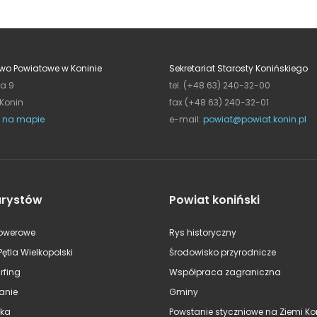
wo Powiatowe w Koninie
Sekretariat Starosty Konińskiego
ja 9
tel. (+48 63) 240-32-00
 Konin
fax (+48 63) 240-32-01
 na mapie
e-mail:
powiat@powiat.konin.pl
urystów
Powiat koniński
rowerowe
Rys historyczny
Pętla Wielkopolski
Środowisko przyrodnicze
rfing
Współpraca zagraniczna
anie
Gminy
ska
Powstanie styczniowe na Ziemi Kon