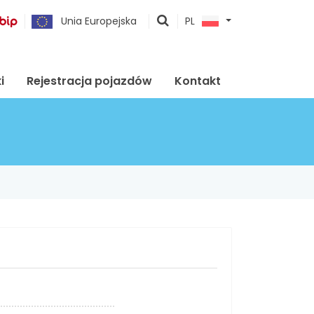
pokaż
Unia Europejska
PL
wyszukiwarkę
i
Rejestracja pojazdów
Kontakt