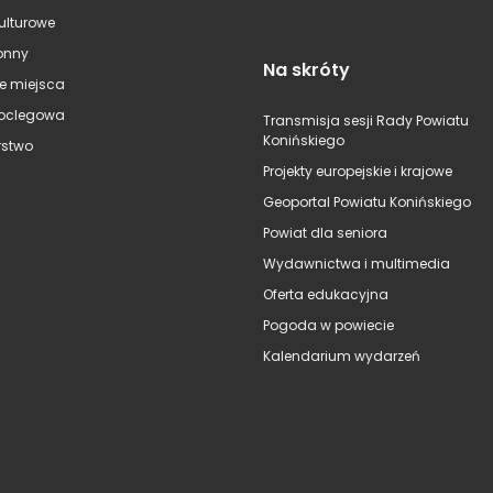
kulturowe
onny
Na skróty
e miejsca
oclegowa
Transmisja sesji Rady Powiatu
Konińskiego
stwo
Projekty europejskie i krajowe
Geoportal Powiatu Konińskiego
Powiat dla seniora
Wydawnictwa i multimedia
Oferta edukacyjna
Pogoda w powiecie
Kalendarium wydarzeń