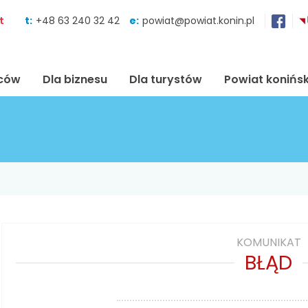
Skocz do zawartości
t
t:
+48 63 240 32 42
e:
powiat@powiat.konin.pl
ńców
Dla biznesu
Dla turystów
Powiat konińsk
KOMUNIKAT
BŁĄD