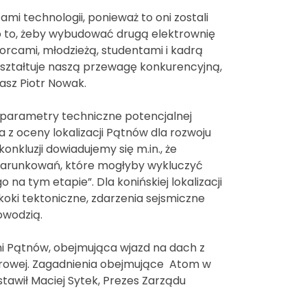
 technologii, ponieważ to oni zostali
o to, żeby wybudować drugą elektrownię
rcami, młodzieżą, studentami i kadrą
kształtuje naszą przewagę konkurencyjną,
sz Piotr Nowak.
ił parametry techniczne potencjalnej
a z oceny lokalizacji Pątnów dla rozwoju
nkluzji dowiadujemy się m.in., że
warunkowań, które mogłyby wykluczyć
na tym etapie”. Dla konińskiej lokalizacji
oki tektoniczne, zdarzenia sejsmiczne
owodzią.
 Pątnów, obejmująca wjazd na dach z
ądrowej. Zagadnienia obejmujące Atom w
tawił Maciej Sytek, Prezes Zarządu