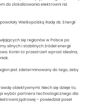
em do zlokalizowania elektrowni niż
owołały Wielkopolską Radę ds. Energii
zwijających się regionów w Polsce po
y silnych i stabilnych źródeł energii
owa. Konin to przestrzeń wprost idealna,
niak.
region jest zdeterminowany do tego, żeby
wdę obiektywnymi. Niech się dzieje to,
tąpi wybór partnera technologicznego dla
elektrowni jądrowej – powiedział poseł