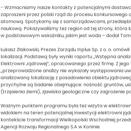
- Wzmacniamy nasze kontakty z potencjalnymi dostawcami
zaproszeni przez polski rząd do procesu konkursowego 
atomową. Spotykamy się z samorządowcami, przedsiębio
naukową. Pokazywaliśmy też region od tej strony, która 
w podstawowym wskaźniku, jakim jest woda – dodał Toma
Łukasz Złakowski, Prezes Zarządu Inplus Sp. z o. o. omów
lokalizacji. Podstawą były wyniki raportu „Wstępna analiz
Elektrowni Jądrowej”, opracowanego przez firmę. Z jego ko
„przeprowadzone analizy nie wykazały występowania u
analizowaną lokalizację z posadowienia obiektu jądrowego 
przychylne są badanie obejmujące: nośność gruntów, usk
(trzęsienia ziemi), zjawiska geologiczne czy zagrożenie p
Ważnym punktem programu była też wizyta w elektrowni
widokiem na teren potencjalnej inwestycji elektrowni j
kontekście transformacji Wielkopolski Wschodniej przeds
Agencji Rozwoju Regionalnego S.A w Koninie.