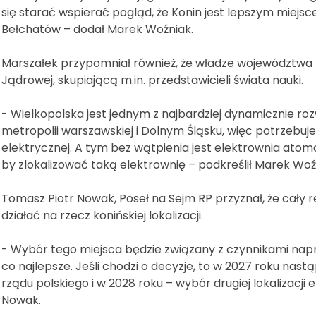
się starać wspierać pogląd, że Konin jest lepszym miejsc
Bełchatów – dodał Marek Woźniak.
Marszałek przypomniał również, że władze województwa p
Jądrowej, skupiającą m.in. przedstawicieli świata nauki.
- Wielkopolska jest jednym z najbardziej dynamicznie ro
metropolii warszawskiej i Dolnym Śląsku, więc potrzebujem
elektrycznej. A tym bez wątpienia jest elektrownia atom
by zlokalizować taką elektrownię – podkreślił Marek Woź
Tomasz Piotr Nowak, Poseł na Sejm RP przyznał, że cały 
działać na rzecz konińskiej lokalizacji.
- Wybór tego miejsca będzie związany z czynnikami napra
co najlepsze. Jeśli chodzi o decyzje, to w 2027 roku nas
rządu polskiego i w 2028 roku – wybór drugiej lokalizacji 
Nowak.