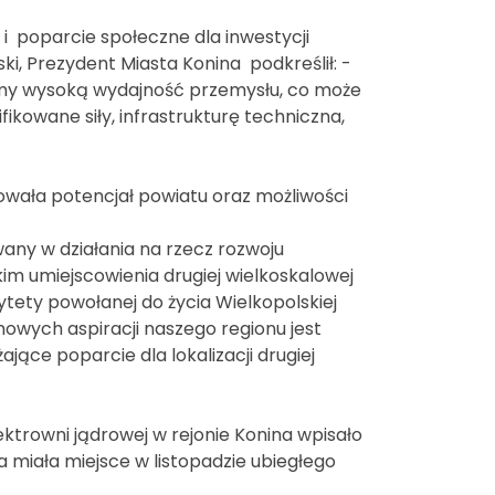
 i poparcie społeczne dla inwestycji
i, Prezydent Miasta Konina podkreślił: -
Mamy wysoką wydajność przemysłu, co może
kowane siły, infrastrukturę techniczna,
owała potencjał powiatu oraz możliwości
ny w działania na rzecz rozwoju
kim umiejscowienia drugiej wielkoskalowej
ytety powołanej do życia Wielkopolskiej
owych aspiracji naszego regionu jest
ące poparcie dla lokalizacji drugiej
lektrowni jądrowej w rejonie Konina wpisało
a miała miejsce w listopadzie ubiegłego