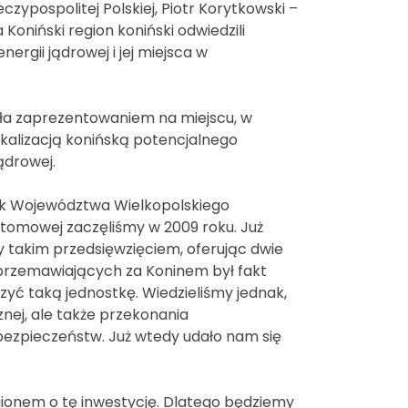
zypospolitej Polskiej, Piotr Korytkowski –
Koniński region koniński odwiedzili
rgii jądrowej i jej miejsca w
była zaprezentowaniem na miejscu, w
alizacją konińską potencjalnego
ądrowej.
ek Województwa Wielkopolskiego
tomowej zaczęliśmy w 2009 roku. Już
y takim przedsięwzięciem, oferując dwie
 przemawiających za Koninem był fakt
zyć taką jednostkę. Wiedzieliśmy jednak,
znej, ale także przekonania
ebezpieczeństw. Już wtedy udało nam się
egionem o tę inwestycję. Dlatego będziemy