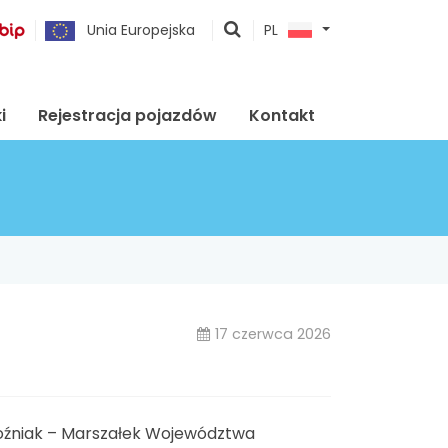
pokaż
Unia Europejska
PL
wyszukiwarkę
i
Rejestracja pojazdów
Kontakt
17 czerwca 2026
Woźniak – Marszałek Województwa