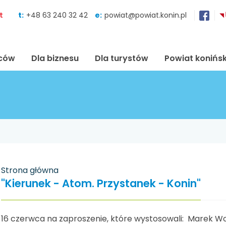
Skocz do zawartości
t
t:
+48 63 240 32 42
e:
powiat@powiat.konin.pl
ńców
Dla biznesu
Dla turystów
Powiat konińsk
Strona główna
"Kierunek - Atom. Przystanek - Konin"
16 czerwca na zaproszenie, które wystosowali: Marek 