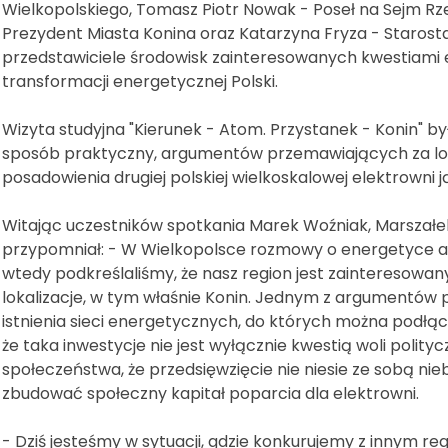
Wielkopolskiego, Tomasz Piotr Nowak - Poseł na Sejm Rzec
Prezydent Miasta Konina oraz Katarzyna Fryza - Starosta 
przedstawiciele środowisk zainteresowanych kwestiami ene
transformacji energetycznej Polski.
Wizyta studyjna "Kierunek - Atom. Przystanek - Konin" 
sposób praktyczny, argumentów przemawiających za lok
posadowienia drugiej polskiej wielkoskalowej elektrowni j
Witając uczestników spotkania Marek Woźniak, Marszał
przypomniał: - W Wielkopolsce rozmowy o energetyce a
wtedy podkreślaliśmy, że nasz region jest zainteresowan
lokalizacje, w tym właśnie Konin. Jednym z argumentów
istnienia sieci energetycznych, do których można podłąc
że taka inwestycje nie jest wyłącznie kwestią woli polityc
społeczeństwa, że przedsięwzięcie nie niesie ze sobą ni
zbudować społeczny kapitał poparcia dla elektrowni.
- Dziś jesteśmy w sytuacji, gdzie konkurujemy z innym r