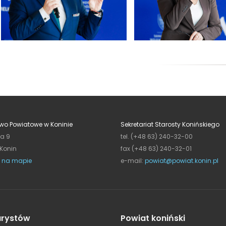
wo Powiatowe w Koninie
Sekretariat Starosty Konińskiego
ja 9
tel. (+48 63) 240-32-00
 Konin
fax (+48 63) 240-32-01
 na mapie
e-mail:
powiat@powiat.konin.pl
urystów
Powiat koniński