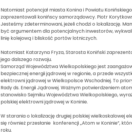
Natomiast potencjał miasta Konina i Powiatu Konińskiego
zaprezentowali konińscy samorządowcy. Piotr Korytkowsk
Jesteśmy zdeterminowani, jeżeli chodzi o lokalizację. 
być argumentem dla potencjalnych inwestorów, wykwalifi
linię kolejową i bliskość portów lotniczych.
Natomiast Katarzyna Fryza, Starosta Koniński zaprezent
jego dalszego rozwoju.
Samorząd Województwa Wielkopolskiego jest zaangażowa
bezpiecznej energii jądrowej w regionie, a przede wszyst
elektrowni jądrowej w Wielkopolsce Wschodniej. To prior
Rady ds. Energii Jądrowej. Ważnym potwierdzeniem atom
stanowisko Sejmiku Województwa Wielkopolskiego, wyrażaj
polskiej elektrowni jądrowej w Koninie.
W starania o lokalizację drugiej polskiej wielkoskalowej e
się również przesłanie konferencji „Atom w Koninie”, któr
roku.