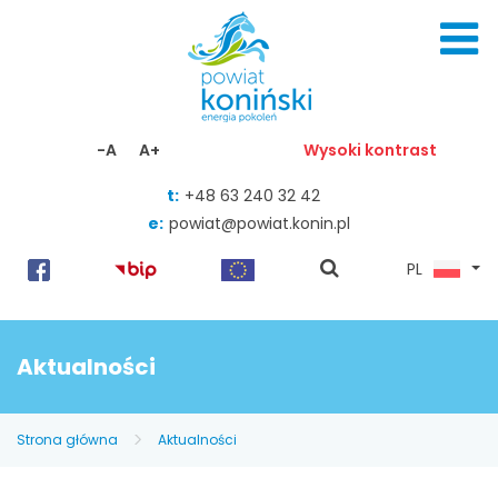
Skocz do zawartości
-A
A+
Wysoki kontrast
t:
+48 63 240 32 42
e:
powiat@powiat.konin.pl
pokaż
PL
wyszukiwarkę
Aktualności
Strona główna
Aktualności