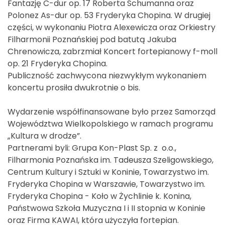
Fantazję C-dur op. 17 Roberta Schumanna oraz
Polonez As-dur op. 53 Fryderyka Chopina. W drugiej
części, w wykonaniu Piotra Alexewicza oraz Orkiestry
Filharmonii Poznańskiej pod batutą Jakuba
Chrenowicza, zabrzmiał Koncert fortepianowy f-moll
op. 21 Fryderyka Chopina.
Publiczność zachwycona niezwykłym wykonaniem
koncertu prosiła dwukrotnie o bis.
Wydarzenie współfinansowane było przez Samorząd
Województwa Wielkopolskiego w ramach programu
„Kultura w drodze”.
Partnerami byli: Grupa Kon-Plast Sp. z o.o.,
Filharmonia Poznańska im. Tadeusza Szeligowskiego,
Centrum Kultury i Sztuki w Koninie, Towarzystwo im.
Fryderyka Chopina w Warszawie, Towarzystwo im.
Fryderyka Chopina - Koło w Żychlinie k. Konina,
Państwowa Szkoła Muzyczna I i II stopnia w Koninie
oraz Firma KAWAI, która użyczyła fortepian.