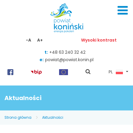
Skocz do zawartości
-A
A+
Wysoki kontrast
t:
+48 63 240 32 42
e:
powiat@powiat.konin.pl
pokaż
PL
wyszukiwarkę
Aktualności
Strona główna
Aktualności