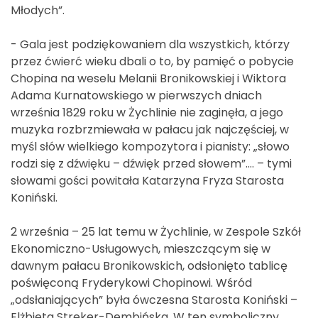
Młodych”.
- Gala jest podziękowaniem dla wszystkich, którzy
przez ćwierć wieku dbali o to, by pamięć o pobycie
Chopina na weselu Melanii Bronikowskiej i Wiktora
Adama Kurnatowskiego w pierwszych dniach
września 1829 roku w Żychlinie nie zaginęła, a jego
muzyka rozbrzmiewała w pałacu jak najczęściej, w
myśl słów wielkiego kompozytora i pianisty: „słowo
rodzi się z dźwięku – dźwięk przed słowem”…. – tymi
słowami gości powitała Katarzyna Fryza Starosta
Koniński.
2 września – 25 lat temu w Żychlinie, w Zespole Szkół
Ekonomiczno-Usługowych, mieszczącym się w
dawnym pałacu Bronikowskich, odsłonięto tablicę
poświęconą Fryderykowi Chopinowi. Wśród
„odsłaniających” była ówczesna Starosta Koniński –
Elżbieta Streker-Dembińska. W ten symboliczny