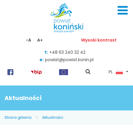
Skocz do zawartości
-A
A+
Wysoki kontrast
t:
+48 63 240 32 42
e:
powiat@powiat.konin.pl
pokaż
PL
wyszukiwarkę
Aktualności
Strona główna
Aktualności