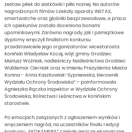
zestaw piłek do siatkówki i piłki nożnej. Na autorów
nagrodzonych filmów czekały aparaty INSTAX,
smartwatche oraz głośniki bezprzewodowe, a praca
ich opiekunów została doceniona bonami
upominkowymi. Zarówno nagrody, jak i pamiątkowe
dyplomy wręczyli finalistom konkursu
przedstawiciele jego organizatorów: wicestarosta
koniński Władysław Kocaj, wójt gminy Grodziec
Mariusz Woźniak, nadleśniczy Nadleśnictwa Grodziec
Waldemar Cierniak oraz w imieniu Prezydenta Miasta
Konina - Anna Kaszkowiak-Sypniewska, kierownik
Wydziału Ochrony Środowiska” – poinformowała
Agnieszka Rączka inspektor w Wydziale Ochrony
Środowiska, Rolnictwa i Leśnictwa w konińskim
starostwie.
Po emocjach związanych z ogłoszeniem wyników i
wręczeniem nagród, na uczestników finału I edycji
konkursu „EKOKAMERA” czekały jeszcze ekologiczne