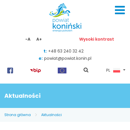
Skocz do zawartości
-A
A+
Wysoki kontrast
t:
+48 63 240 32 42
e:
powiat@powiat.konin.pl
pokaż
PL
wyszukiwarkę
Aktualności
Strona główna
Aktualności