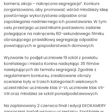
kamera, akcja – nakręcona segregacja”. Konkurs
zorganizowano, aby promować wśród młodzieży ideę
powtórnego wykorzystania odpadów oraz
zapobiegania nadmiernego ich powstawania. W tym
celu przed jego uczestnikami postawiono zadanie
polegające na nakręceniu 60-sekundowego filmiku
obrazującego prawidłową segregację odpadów
powstających w gospodarstwach domowych.
Wyzwanie to podjęli uczniowie 19 szkół z powiatu
konińskiego i miasta Konina nadsyłając 35 filmów
nawiązujących do tematu segregacji. Zgodnie z
regulaminem konkursu, zrealizowane obrazy
oceniane były w trzech kategoriach wiekowych
uczestników: uczniowie klas V-VI, uczniowie klas VII-
VIII oraz młodzież ze szkół ponadpodstawowych.
Na zaplanowany 2 czerwca finał I edycji EKOKAMERY
zaproszeni zostali wszyscy uczestnicy. Spotkanie w