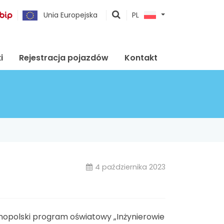
pokaż
Unia Europejska
PL
wyszukiwarkę
i
Rejestracja pojazdów
Kontakt
4 października 2023
lnopolski program oświatowy „Inżynierowie