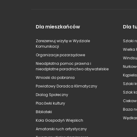
Dla mieszkańców
Dla t
Zarezerwuj wizytę w Wydziale
Szlaki 
Komunikacji
Wielka 
Organizacje pozarządowe
Windsu
Nieodpłatna pomoc prawna i
Nurkow
nieodpłatne poradnictwo obywatelskie
Kąpieli
Wnioski do pobrania
Szlaki 
Powiatowy Doradca Klimatyczny
Szlak k
Dialog Społeczny
Ciekaw
Placówki kultury
Baza n
Biblioteki
Wędkar
Koła Gospodyń Wiejskich
Amatorski ruch artystyczny