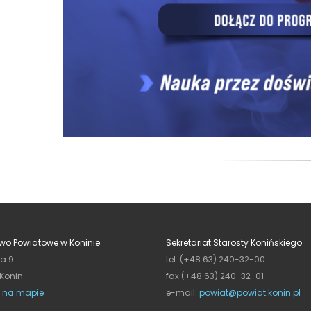
wo Powiatowe w Koninie
Sekretariat Starosty Konińskiego
ja 9
tel. (+48 63) 240-32-00
 Konin
fax (+48 63) 240-32-01
 na mapie
e-mail:
powiat@powiat.konin.pl