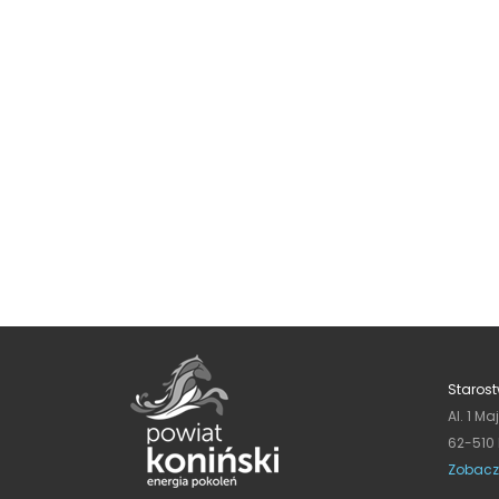
Starost
Al. 1 Ma
62-510
Zobacz