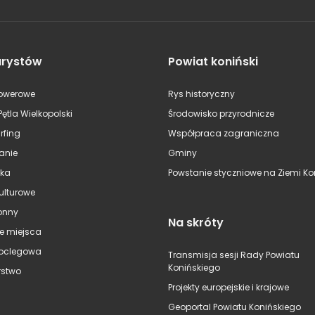
urystów
Powiat koniński
rowerowe
Rys historyczny
Pętla Wielkopolski
Środowisko przyrodnicze
rfing
Współpraca zagraniczna
anie
Gminy
ska
Powstanie styczniowe na Ziemi Kon
kulturowe
onny
Na skróty
e miejsca
oclegowa
Transmisja sesji Rady Powiatu
Konińskiego
stwo
Projekty europejskie i krajowe
Geoportal Powiatu Konińskiego