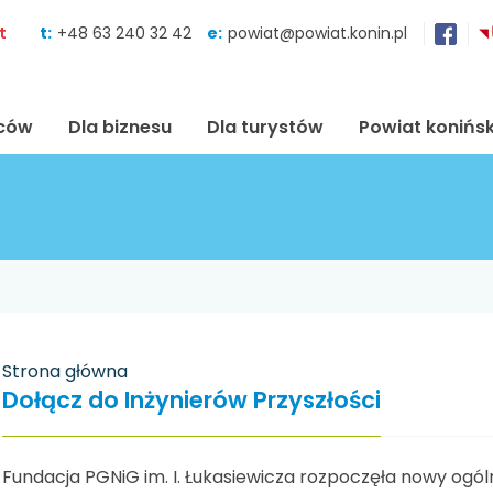
Skocz do zawartości
t
t:
+48 63 240 32 42
e:
powiat@powiat.konin.pl
ńców
Dla biznesu
Dla turystów
Powiat konińsk
Strona główna
Dołącz do Inżynierów Przyszłości
Fundacja PGNiG im. I. Łukasiewicza rozpoczęła nowy ogó