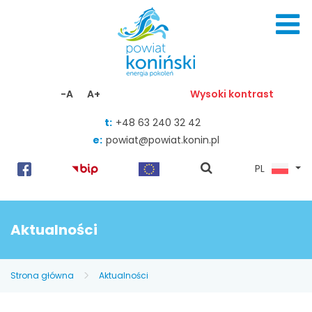
Skocz do zawartości
-A
A+
Wysoki kontrast
t:
+48 63 240 32 42
e:
powiat@powiat.konin.pl
pokaż
PL
wyszukiwarkę
Aktualności
Strona główna
Aktualności