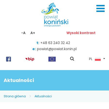
Skocz do zawartości
-A
A+
Wysoki kontrast
t:
+48 63 240 32 42
e:
powiat@powiat.konin.pl
pokaż
PL
wyszukiwarkę
Aktualności
Strona główna
Aktualności