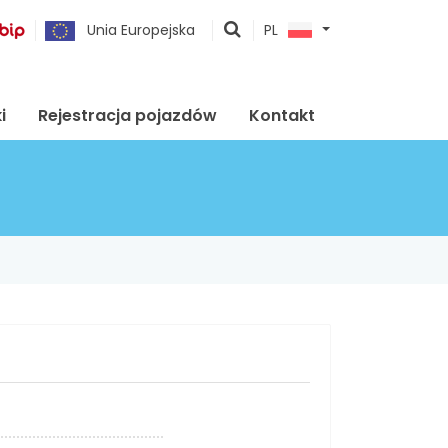
pokaż
Unia Europejska
PL
wyszukiwarkę
i
Rejestracja pojazdów
Kontakt