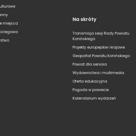
kulturowe
onny
Na skróty
e miejsca
oclegowa
Transmisja sesji Rady Powiatu
Konińskiego
stwo
Projekty europejskie i krajowe
Geoportal Powiatu Konińskiego
Powiat dla seniora
Wydawnictwa i multimedia
Oferta edukacyjna
Pogoda w powiecie
Kalendarium wydarzeń