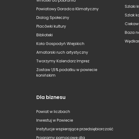
Wnioski do pobrania
Szlaki 
Powiatowy Doradca Klimatyczny
Szlak k
Dialog Społeczny
Ciekaw
Placówki kultury
Baza n
Biblioteki
Wędkar
Koła Gospodyń Wiejskich
Amatorski ruch artystyczny
Tworzymy Kalendarz Imprez
Zostaw 1,5% podatku w powiecie
konińskim
Dla biznesu
Powiat w liczbach
Inwestuj w Powiecie
Instytucje wspierające przedsiębiorczość
Programy pomocowe dla