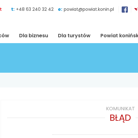
Skocz do zawartości
t
t:
+48 63 240 32 42
e:
powiat@powiat.konin.pl
ńców
Dla biznesu
Dla turystów
Powiat konińsk
KOMUNIKAT
BŁĄD