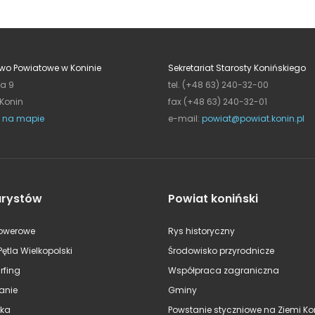
wo Powiatowe w Koninie
Sekretariat Starosty Konińskiego
ja 9
tel. (+48 63) 240-32-00
 Konin
fax (+48 63) 240-32-01
 na mapie
e-mail:
powiat@powiat.konin.pl
urystów
Powiat koniński
rowerowe
Rys historyczny
Pętla Wielkopolski
Środowisko przyrodnicze
rfing
Współpraca zagraniczna
anie
Gminy
ska
Powstanie styczniowe na Ziemi Kon