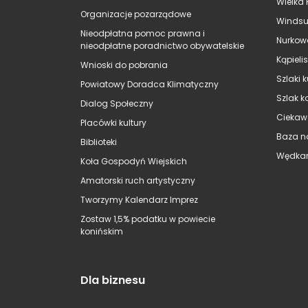
Wielka 
Organizacje pozarządowe
Windsu
Nieodpłatna pomoc prawna i
Nurkow
nieodpłatne poradnictwo obywatelskie
Kąpieli
Wnioski do pobrania
Szlaki 
Powiatowy Doradca Klimatyczny
Szlak k
Dialog Społeczny
Ciekaw
Placówki kultury
Baza n
Biblioteki
Wędkar
Koła Gospodyń Wiejskich
Amatorski ruch artystyczny
Tworzymy Kalendarz Imprez
Zostaw 1,5% podatku w powiecie
konińskim
Dla biznesu