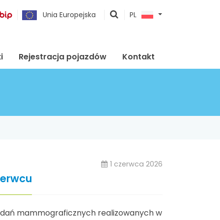
pokaż
Unia Europejska
PL
wyszukiwarkę
i
Rejestracja pojazdów
Kontakt
1 czerwca 2026
zerwcu
 badań mammograficznych realizowanych w