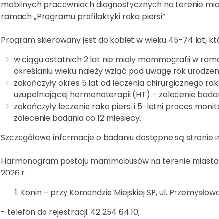
mobilnych pracowniach diagnostycznych na terenie mias
ramach „Programu profilaktyki raka piersi”.
Program skierowany jest do kobiet w wieku 45-74 lat, któ
w ciągu ostatnich 2 lat nie miały mammografii w rama
określaniu wieku należy wziąć pod uwagę rok urodzeni
zakończyły okres 5 lat od leczenia chirurgicznego raka
uzupełniającej hormonoterapii (HT) – zalecenie badan
zakończyły leczenie raka piersi i 5-letni proces mon
zalecenie badania co 12 miesięcy.
Szczegółowe informacje o badaniu dostępne są stronie i
Harmonogram postoju mammobusów na terenie miasta Ko
2026 r.
Konin – przy Komendzie Miejskiej SP, ul. Przemysłowa
- telefon do rejestracji: 42 254 64 10;