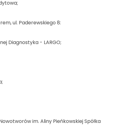
ndytowa;
em, ul. Paderewskiego 8:
tnej Diagnostyka - LARGO;
a;
i Nowotworów im. Aliny Pieńkowskiej Spółka