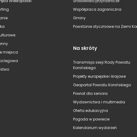
Pętla Wielkopolski
Środowisko przyrodnicze
rfing
Współpraca zagraniczna
anie
Gminy
ska
Powstanie styczniowe na Ziemi Kon
kulturowe
onny
Na skróty
e miejsca
oclegowa
Transmisja sesji Rady Powiatu
Konińskiego
stwo
Projekty europejskie i krajowe
Geoportal Powiatu Konińskiego
Powiat dla seniora
Wydawnictwa i multimedia
Oferta edukacyjna
Pogoda w powiecie
Kalendarium wydarzeń