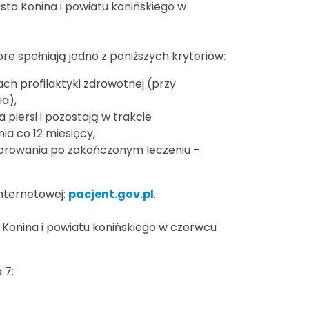
ta Konina i powiatu konińskiego w
re spełniają jedno z poniższych kryteriów:
ch profilaktyki zdrowotnej (przy
a),
 piersi i pozostają w trakcie
ia co 12 miesięcy,
itorowania po zakończonym leczeniu –
nternetowej:
pacjent.gov.pl
.
nina i powiatu konińskiego w czerwcu
 7: