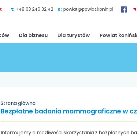
Skocz do zawartości
t
t:
+48 63 240 32 42
e:
powiat@powiat.konin.pl
ńców
Dla biznesu
Dla turystów
Powiat konińsk
Strona główna
Bezpłatne badania mammograficzne w c
Informujemy o możliwości skorzystania z bezpłatnych