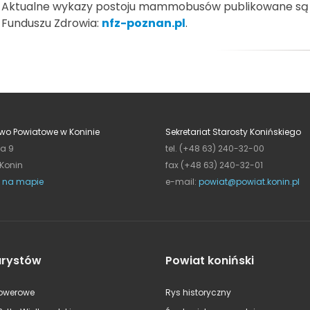
Aktualne wykazy postoju mammobusów publikowane są 
Funduszu Zdrowia:
nfz-poznan.pl
.
wo Powiatowe w Koninie
Sekretariat Starosty Konińskiego
ja 9
tel. (+48 63) 240-32-00
 Konin
fax (+48 63) 240-32-01
 na mapie
e-mail:
powiat@powiat.konin.pl
urystów
Powiat koniński
rowerowe
Rys historyczny