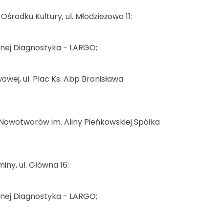
środku Kultury, ul. Młodzieżowa 11:
tnej Diagnostyka - LARGO;
owej, ul. Plac Ks. Abp Bronisława
i Nowotworów im. Aliny Pieńkowskiej Spółka
iny, ul. Główna 16:
tnej Diagnostyka - LARGO;