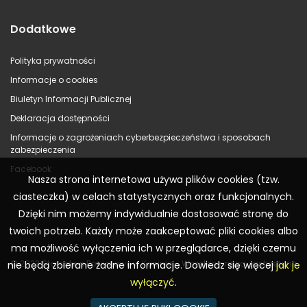
Dodatkowe
Polityka prywatności
Informacje o cookies
Biuletyn Informacji Publicznej
Deklaracja dostępności
Informacje o zagrożeniach cyberbezpieczeństwa i sposobach
zabezpieczenia
Facebook
Nasza strona internetowa używa plików cookies (tzw.
ciasteczka) w celach statystycznych oraz funkcjonalnych.
Dzięki nim możemy indywidualnie dostosować stronę do
twoich potrzeb. Każdy może zaakceptować pliki cookies albo
ma możliwość wyłączenia ich w przeglądarce, dzięki czemu
© 2023 Starostwo Powiatowe w Koninie – Wszelkie prawa zastrzeżone
nie będą zbierane żadne informacje. Dowiedz się więcej
jak je
wyłączyć
.