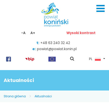
Skocz do zawartości
-A
A+
Wysoki kontrast
t:
+48 63 240 32 42
e:
powiat@powiat.konin.pl
pokaż
PL
wyszukiwarkę
Aktualności
Strona główna
Aktualności