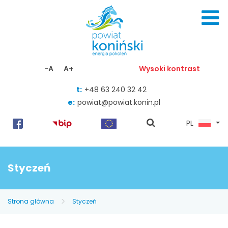
Skocz do zawartości
-A
A+
Wysoki kontrast
t:
+48 63 240 32 42
e:
powiat@powiat.konin.pl
pokaż
PL
wyszukiwarkę
Styczeń
Strona główna
Styczeń