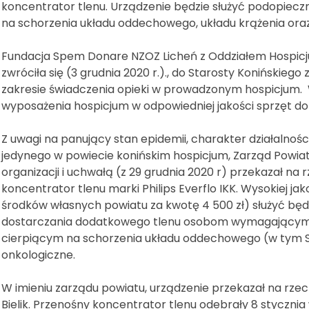
koncentrator tlenu. Urządzenie będzie służyć podopiec
na schorzenia układu oddechowego, układu krążenia ora
Fundacja Spem Donare NZOZ Licheń z Oddziałem Hospicj
zwróciła się (3 grudnia 2020 r.)., do Starosty Konińskiego
zakresie świadczenia opieki w prowadzonym hospicjum
wyposażenia hospicjum w odpowiedniej jakości sprzęt d
Z uwagi na panujący stan epidemii, charakter działalnośc
jedynego w powiecie konińskim hospicjum, Zarząd Powiatu
organizacji i uchwałą (z 29 grudnia 2020 r) przekazał n
koncentrator tlenu marki Philips Everflo IKK. Wysokiej j
środków własnych powiatu za kwotę 4 500 zł) służyć będ
dostarczania dodatkowego tlenu osobom wymagającym t
cierpiącym na schorzenia układu oddechowego (w tym S
onkologiczne.
W imieniu zarządu powiatu, urządzenie przekazał na rzec
Bielik. Przenośny koncentrator tlenu odebrały 8 styczni