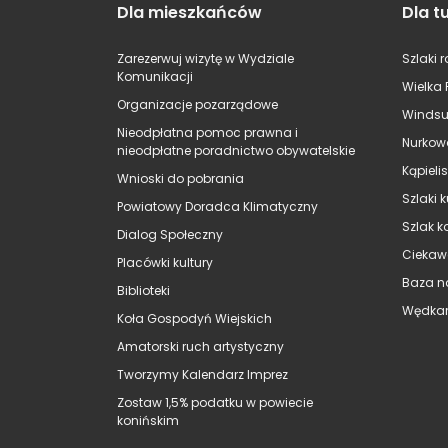
Dla mieszkańców
Dla t
Zarezerwuj wizytę w Wydziale
Szlaki 
Komunikacji
Wielka 
Organizacje pozarządowe
Windsu
Nieodpłatna pomoc prawna i
Nurkow
nieodpłatne poradnictwo obywatelskie
Kąpieli
Wnioski do pobrania
Szlaki 
Powiatowy Doradca Klimatyczny
Szlak k
Dialog Społeczny
Ciekaw
Placówki kultury
Baza n
Biblioteki
Wędkar
Koła Gospodyń Wiejskich
Amatorski ruch artystyczny
Tworzymy Kalendarz Imprez
Zostaw 1,5% podatku w powiecie
konińskim