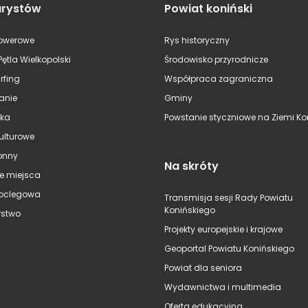
urystów
Powiat koniński
rowerowe
Rys historyczny
Pętla Wielkopolski
Środowisko przyrodnicze
rfing
Współpraca zagraniczna
anie
Gminy
ska
Powstanie styczniowe na Ziemi Kon
kulturowe
onny
Na skróty
e miejsca
oclegowa
Transmisja sesji Rady Powiatu
Konińskiego
stwo
Projekty europejskie i krajowe
Geoportal Powiatu Konińskiego
Powiat dla seniora
Wydawnictwa i multimedia
Oferta edukacyjna