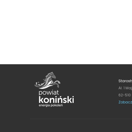
Starost
Al. 1 Ma
62-510
Zobacz