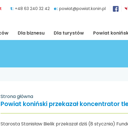
Skocz do zawartości
t
t:
+48 63 240 32 42
e:
powiat@powiat.konin.pl
ńców
Dla biznesu
Dla turystów
Powiat konińsk
Strona główna
Powiat koniński przekazał koncentrator tl
Starosta Stanisław Bielik przekazał dziś (8 stycznia) F