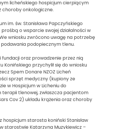
znym licheńskiego hospicjum cierpiącym
z choroby onkologiczne.
um im. św. Stanisława Papczyńskiego
 z prośbą o wsparcie swojej działalności w
. We wniosku zwrócono uwagę na potrzebę
o podawania podopiecznym tlenu.
i fundacji oraz prowadzenie przez nią
 Konińskiego przychylił się do wniosku
a rzecz Spem Donare NZOZ Licheń
akości sprzęt medyczny (kupiony ze
zie w Hospicjum w Licheniu do
erapii tlenowej, zwłaszcza pacjentom
ars Cov 2) układu krążenia oraz choroby
z hospicjum starosta koniński Stanisław
a w starostwie Katarzyna Muzykiewicz –