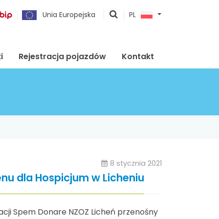
pokaż
Unia Europejska
PL
wyszukiwarkę
i
Rejestracja pojazdów
Kontakt
8 stycznia 2021
enu dla Hospicjum w Licheniu
undacji Spem Donare NZOZ Licheń przenośny