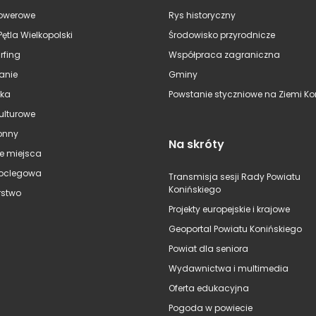
rowerowe
Rys historyczny
Pętla Wielkopolski
Środowisko przyrodnicze
rfing
Współpraca zagraniczna
anie
Gminy
ska
Powstanie styczniowe na Ziemi Kon
kulturowe
onny
Na skróty
e miejsca
oclegowa
Transmisja sesji Rady Powiatu
Konińskiego
stwo
Projekty europejskie i krajowe
Geoportal Powiatu Konińskiego
Powiat dla seniora
Wydawnictwa i multimedia
Oferta edukacyjna
Pogoda w powiecie