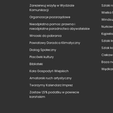
Zarezerwuj wizytę w Wydziale
Szlaki 
Komunikacji
Wielka 
Organizacje pozarządowe
Windsu
Nieodpłatna pomoc prawna i
Nurkow
nieodpłatne poradnictwo obywatelskie
Kąpieli
Wnioski do pobrania
Szlaki 
Powiatowy Doradca Klimatyczny
Szlak k
Dialog Społeczny
Ciekaw
Placówki kultury
Baza n
Biblioteki
Wędkar
Koła Gospodyń Wiejskich
Amatorski ruch artystyczny
Tworzymy Kalendarz Imprez
Zostaw 1,5% podatku w powiecie
konińskim