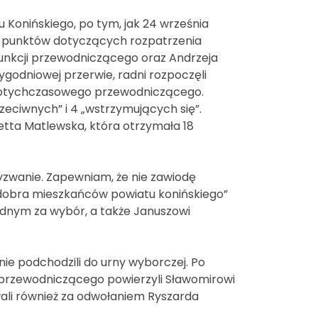
u Konińskiego, po tym, jak 24 września
 punktów dotyczących rozpatrzenia
funkcji przewodniczącego oraz Andrzeja
godniowej przerwie, radni rozpoczęli
 dotychczasowego przewodniczącego.
zeciwnych” i 4 „wstrzymujących się”.
ta Matlewska, która otrzymała 18
yzwanie. Zapewniam, że nie zawiodę
 dobra mieszkańców powiatu konińskiego”
adnym za wybór, a także Januszowi
.
nie podchodzili do urny wyborczej. Po
eprzewodniczącego powierzyli Sławomirowi
wali również za odwołaniem Ryszarda