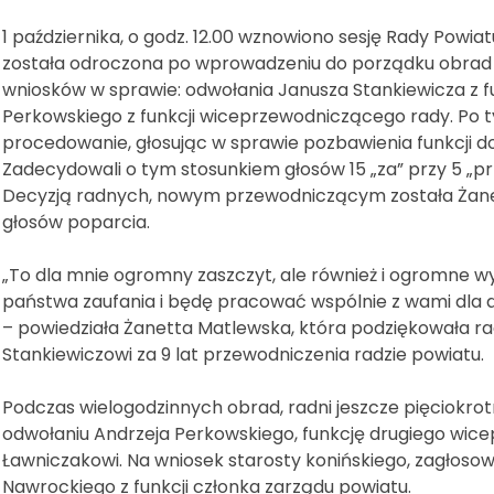
1 października, o godz. 12.00 wznowiono sesję Rady Powiat
została odroczona po wprowadzeniu do porządku obrad
wniosków w sprawie: odwołania Janusza Stankiewicza z 
Perkowskiego z funkcji wiceprzewodniczącego rady. Po ty
procedowanie, głosując w sprawie pozbawienia funkcji
Zadecydowali o tym stosunkiem głosów 15 „za” przy 5 „pr
Decyzją radnych, nowym przewodniczącym została Żanet
głosów poparcia.
„To dla mnie ogromny zaszczyt, ale również i ogromne w
państwa zaufania i będę pracować wspólnie z wami dla
– powiedziała Żanetta Matlewska, która podziękowała r
Stankiewiczowi za 9 lat przewodniczenia radzie powiatu
Podczas wielogodzinnych obrad, radni jeszcze pięciokrot
odwołaniu Andrzeja Perkowskiego, funkcję drugiego wic
Ławniczakowi. Na wniosek starosty konińskiego, zagłoso
Nawrockiego z funkcji członka zarządu powiatu.