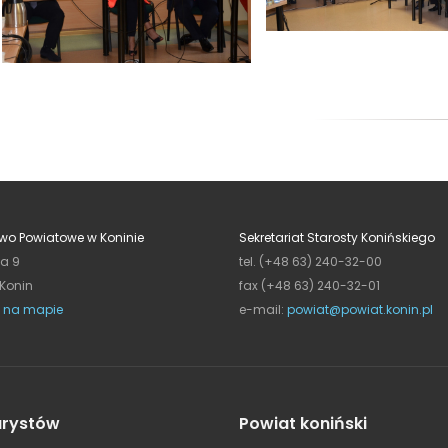
wo Powiatowe w Koninie
Sekretariat Starosty Konińskiego
ja 9
tel. (+48 63) 240-32-00
 Konin
fax (+48 63) 240-32-01
 na mapie
e-mail:
powiat@powiat.konin.pl
urystów
Powiat koniński