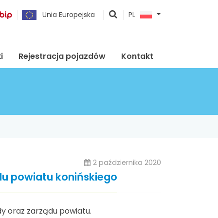
pokaż
Unia Europejska
PL
wyszukiwarkę
i
Rejestracja pojazdów
Kontakt
2 października 2020
du powiatu konińskiego
dy oraz zarządu powiatu.