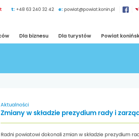
Skocz do zawartości
t
t:
+48 63 240 32 42
e:
powiat@powiat.konin.pl
ńców
Dla biznesu
Dla turystów
Powiat konińsk
Aktualności
Zmiany w składzie prezydium rady i zarzą
Radni powiatowi dokonali zmian w składzie prezydium ra