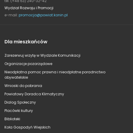
tel. (+48 63) 240-32-42
Wydział Rozwoju i Promocji
e-mail:
promocja@powiat.konin.pl
Dla mieszkańców
Zarezerwuj wizytę w Wydziale Komunikacji
Organizacje pozarządowe
Nieodpłatna pomoc prawna i nieodpłatne poradnictwo
obywatelskie
Wnioski do pobrania
Powiatowy Doradca Klimatyczny
Dialog Społeczny
Placówki kultury
Biblioteki
Koła Gospodyń Wiejskich