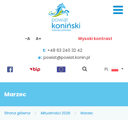
Skocz do zawartości
-A
A+
Wysoki kontrast
t:
+48 63 240 32 42
e:
powiat@powiat.konin.pl
pokaż
PL
wyszukiwarkę
Marzec
Strona główna
Aktualności 2026
Marzec