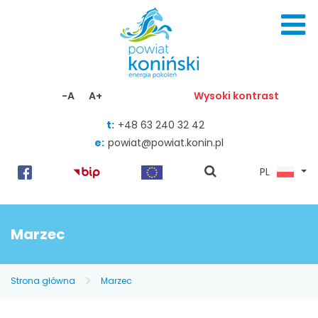
Skocz do zawartości
-A
A+
Wysoki kontrast
t:
+48 63 240 32 42
e:
powiat@powiat.konin.pl
pokaż
PL
wyszukiwarkę
Marzec
Strona główna
Marzec