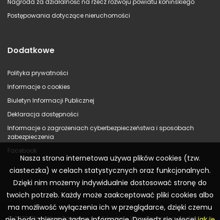
Nagroda za działalność na rzecz rozwoju powiatu konińskiego
Postępowania dotyczące nieruchomości
Dodatkowe
Polityka prywatności
Informacje o cookies
Biuletyn Informacji Publicznej
Deklaracja dostępności
Informacje o zagrożeniach cyberbezpieczeństwa i sposobach
zabezpieczenia
Facebook
Nasza strona internetowa używa plików cookies (tzw.
ciasteczka) w celach statystycznych oraz funkcjonalnych.
Dzięki nim możemy indywidualnie dostosować stronę do
twoich potrzeb. Każdy może zaakceptować pliki cookies albo
ma możliwość wyłączenia ich w przeglądarce, dzięki czemu
© 2023 Starostwo Powiatowe w Koninie – Wszelkie prawa zastrzeżone
nie będą zbierane żadne informacje. Dowiedz się więcej
jak je