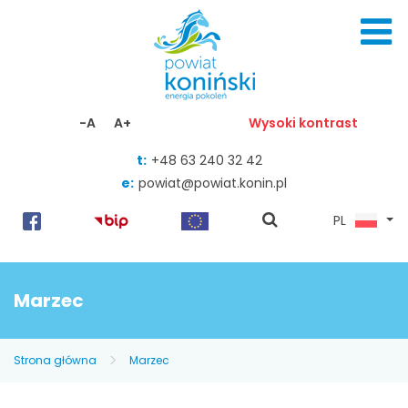
Skocz do zawartości
-A
A+
Wysoki kontrast
t:
+48 63 240 32 42
e:
powiat@powiat.konin.pl
pokaż
PL
wyszukiwarkę
Marzec
Strona główna
Marzec