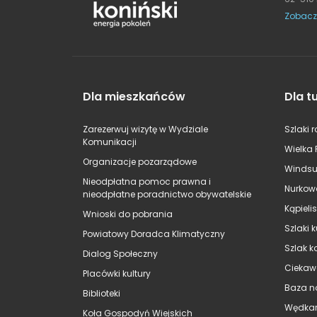
Zobacz
Dla mieszkańców
Dla t
Zarezerwuj wizytę w Wydziale
Szlaki 
Komunikacji
Wielka 
Organizacje pozarządowe
Windsu
Nieodpłatna pomoc prawna i
Nurkow
nieodpłatne poradnictwo obywatelskie
Kąpieli
Wnioski do pobrania
Szlaki 
Powiatowy Doradca Klimatyczny
Szlak k
Dialog Społeczny
Ciekaw
Placówki kultury
Baza n
Biblioteki
Wędkar
Koła Gospodyń Wiejskich