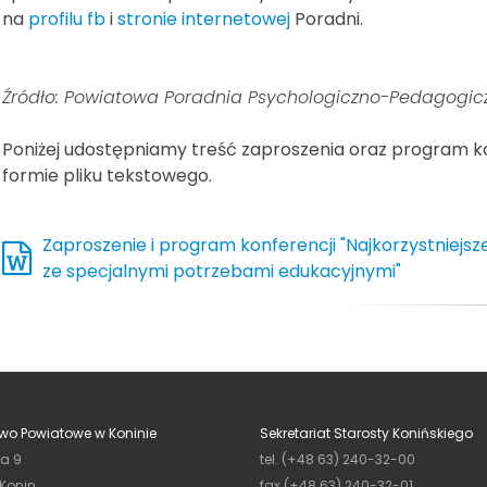
na
profilu fb
i
stronie internetowej
Poradni.
Źródło: Powiatowa Poradnia Psychologiczno-Pedagogicz
Poniżej udostępniamy treść zaproszenia oraz program ko
formie pliku tekstowego.
Zaproszenie i program konferencji "Najkorzystniejsze
ze specjalnymi potrzebami edukacyjnymi"
wo Powiatowe w Koninie
Sekretariat Starosty Konińskiego
ja 9
tel. (+48 63) 240-32-00
 Konin
fax (+48 63) 240-32-01