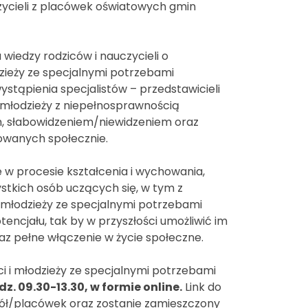
ycieli z placówek oświatowych gmin
iedzy rodziców i nauczycieli o
dzieży ze specjalnymi potrzebami
stąpienia specjalistów – przedstawicieli
i młodzieży z niepełnosprawnością
m, słabowidzeniem/niewidzeniem oraz
owanych społecznie.
 w procesie kształcenia i wychowania,
stkich osób uczących się, w tym z
 młodzieży ze specjalnymi potrzebami
ncjału, tak by w przyszłości umożliwić im
az pełne włączenie w życie społeczne.
ci i młodzieży ze specjalnymi potrzebami
dz. 09.30-13.30, w formie online.
Link do
kół/placówek oraz zostanie zamieszczony