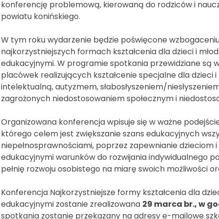
konferencję problemową, kierowaną do rodziców i naucz
powiatu konińskiego.
W tym roku wydarzenie będzie poświęcone wzbogaceniu w
najkorzystniejszych formach kształcenia dla dzieci i mło
edukacyjnymi. W programie spotkania przewidziane są wy
placówek realizujących kształcenie specjalne dla dzieci 
intelektualną, autyzmem, słabosłyszeniem/niesłyszenie
zagrożonych niedostosowaniem społecznym i niedostos
Organizowana konferencja wpisuje się w ważne podejście
którego celem jest zwiększanie szans edukacyjnych wszy
niepełnosprawnościami, poprzez zapewnianie dzieciom i
edukacyjnymi warunków do rozwijania indywidualnego pote
pełnię rozwoju osobistego na miarę swoich możliwości or
Konferencja Najkorzystniejsze formy kształcenia dla dzie
edukacyjnymi zostanie zrealizowana
29 marca br., w go
spotkania zostanie przekazany na adresy e-mailowe sz