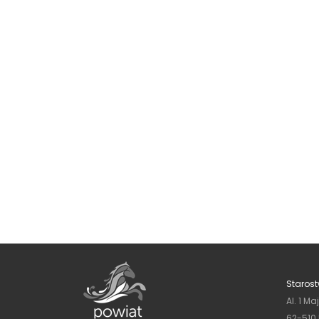
Starost
Al. 1 Ma
62-510