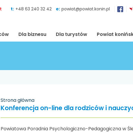
Skocz do zawartości
t
t:
+48 63 240 32 42
e:
powiat@powiat.konin.pl
ńców
Dla biznesu
Dla turystów
Powiat konińsk
Strona główna
Konferencja on-line dla rodziców i nauczyc
Powiatowa Poradnia Psychologiczno-Pedagogiczna w Śle