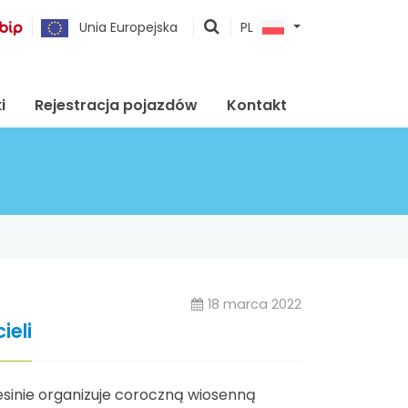
pokaż
Unia Europejska
PL
wyszukiwarkę
i
Rejestracja pojazdów
Kontakt
18 marca 2022
ieli
sinie organizuje coroczną wiosenną