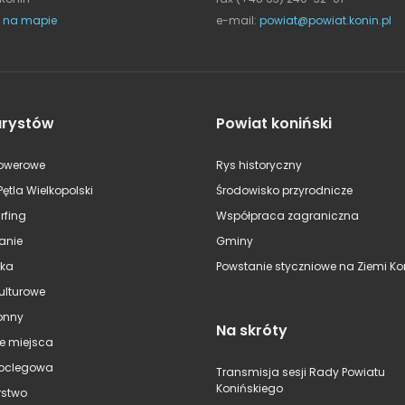
 na mapie
e-mail:
powiat@powiat.konin.pl
urystów
Powiat koniński
rowerowe
Rys historyczny
Pętla Wielkopolski
Środowisko przyrodnicze
rfing
Współpraca zagraniczna
anie
Gminy
ska
Powstanie styczniowe na Ziemi Kon
kulturowe
onny
Na skróty
e miejsca
oclegowa
Transmisja sesji Rady Powiatu
Konińskiego
stwo