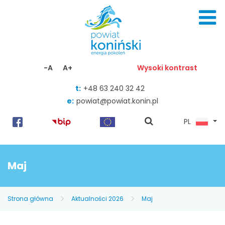
Skocz do zawartości
-A
A+
Wysoki kontrast
t:
+48 63 240 32 42
e:
powiat@powiat.konin.pl
pokaż
PL
wyszukiwarkę
Maj
Strona główna
Aktualności 2026
Maj