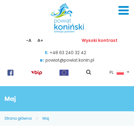
Skocz do zawartości
-A
A+
Wysoki kontrast
t:
+48 63 240 32 42
e:
powiat@powiat.konin.pl
pokaż
PL
wyszukiwarkę
Maj
Strona główna
Maj