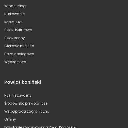
Windsurfing
Nurkowanie
Kąpieliska
Szlaki kulturowe
Szlak konny
Ciekawe miejsca
Baza noclegowa
Wędkarstwo
Powiat koniński
Rys historyczny
Środowisko przyrodnicze
Współpraca zagraniczna
Gminy
Powstanie styczniowe na Ziemi Konińskiej