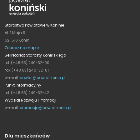
Starostwo Powiatowe w Koninie
Al. 1 Maja 9
62-510 Konin
Zobacz na mapie
Sekretariat Starosty Konińskiego
tel. (+48 63) 240-32-00
fax (+48 63) 240-32-01
e-mail:
powiat@powiat.konin.pl
Punkt informacyjny
tel. (+48 63) 240-32-42
Wydział Rozwoju i Promocji
e-mail:
promocja@powiat.konin.pl
Dla mieszkańców