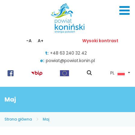
Skocz do zawartości
-A
A+
Wysoki kontrast
t:
+48 63 240 32 42
e:
powiat@powiat.konin.pl
pokaż
PL
wyszukiwarkę
Maj
Strona główna
Maj