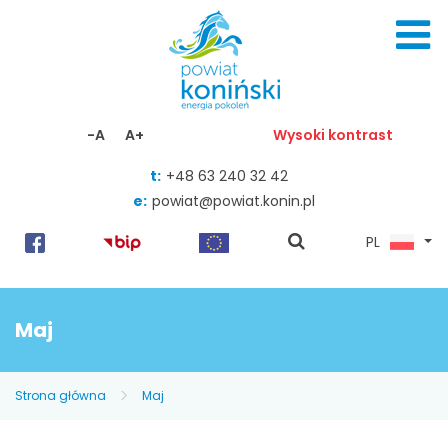
Skocz do zawartości
-A
A+
Wysoki kontrast
t:
+48 63 240 32 42
e:
powiat@powiat.konin.pl
pokaż
PL
wyszukiwarkę
Maj
Strona główna
Maj