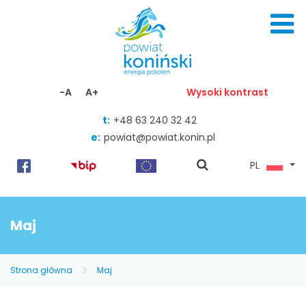
Skocz do zawartości
-A
A+
Wysoki kontrast
t:
+48 63 240 32 42
e:
powiat@powiat.konin.pl
pokaż
PL
wyszukiwarkę
Maj
Strona główna
Maj