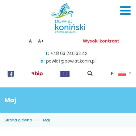
Skocz do zawartości
-A
A+
Wysoki kontrast
t:
+48 63 240 32 42
e:
powiat@powiat.konin.pl
pokaż
PL
wyszukiwarkę
Maj
Strona główna
Maj