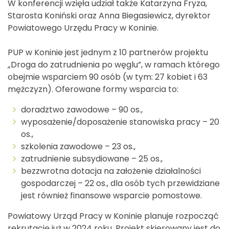
W konferencji wzięła udział także Katarzyna Fryza,
Starosta Koniński oraz Anna Biegasiewicz, dyrektor
Powiatowego Urzędu Pracy w Koninie.
PUP w Koninie jest jednym z 10 partnerów projektu
„Droga do zatrudnienia po węglu”, w ramach którego
obejmie wsparciem 90 osób (w tym: 27 kobiet i 63
mężczyzn). Oferowane formy wsparcia to:
doradztwo zawodowe – 90 os.,
wyposażenie/doposażenie stanowiska pracy – 20
os.,
szkolenia zawodowe – 23 os.,
zatrudnienie subsydiowane – 25 os.,
bezzwrotna dotacja na założenie działalności
gospodarczej – 22 os., dla osób tych przewidziane
jest również finansowe wsparcie pomostowe.
Powiatowy Urząd Pracy w Koninie planuje rozpocząć
rekrutację już w 2024 roku. Projekt skierowany jest do