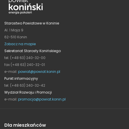
Starostwo Powiatowe w Koninie
Al. 1 Maja 9
62-510 Konin
Zobacz na mapie
Sekretariat Starosty Konińskiego
tel. (+48 63) 240-32-00
fax (+48 63) 240-32-01
e-mail:
powiat@powiat.konin.pl
Punkt informacyjny
tel. (+48 63) 240-32-42
Wydział Rozwoju i Promocji
e-mail:
promocja@powiat.konin.pl
Dla mieszkańców