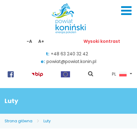
Skocz do zawartości
-A
A+
Wysoki kontrast
t:
+48 63 240 32 42
e:
powiat@powiat.konin.pl
pokaż
PL
wyszukiwarkę
Luty
Strona główna
Luty